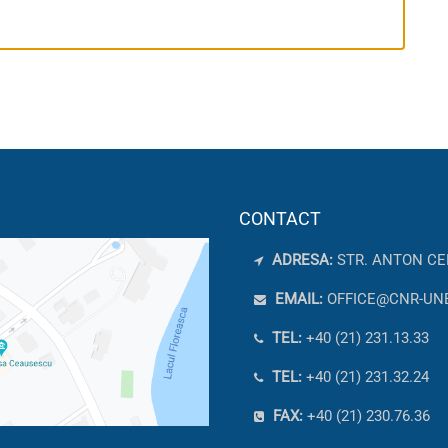
CONTACT
ADRESA:
STR. ANTON CE
EMAIL:
OFFICE@CNR-UN
TEL:
+40 (21) 231.13.33
TEL:
+40 (21) 231.32.24
FAX:
+40 (21) 230.76.36