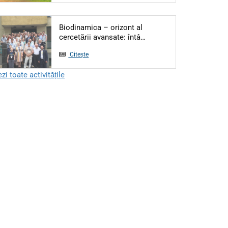
Biodinamica – orizont al
Articol: Biodinamica – or
cercetării avansate: întâ…
Citește
zi toate activitățile