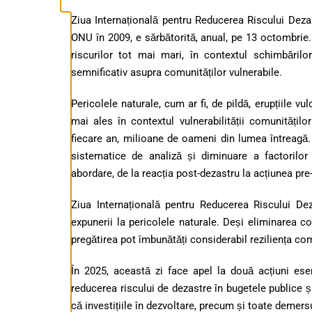
Ziua Internațională pentru Reducerea Riscului Dezast
ONU în 2009, e sărbătorită, anual, pe 13 octombrie. 
riscurilor tot mai mari, în contextul schimbărilo
semnificativ asupra comunităților vulnerabile.
Pericolele naturale, cum ar fi, de pildă, erupțiile v
mai ales în contextul vulnerabilității comunitățil
fiecare an, milioane de oameni din lumea întreagă. T
sistematice de analiză și diminuare a factori
abordare, de la reacția post-dezastru la acțiunea pre
Ziua Internațională pentru Reducerea Riscului Dez
expunerii la pericolele naturale. Deși eliminarea c
pregătirea pot îmbunătăți considerabil reziliența com
În 2025, această zi face apel la două acțiuni esenț
reducerea riscului de dezastre în bugetele publice și
că investițiile în dezvoltare, precum și toate demersur