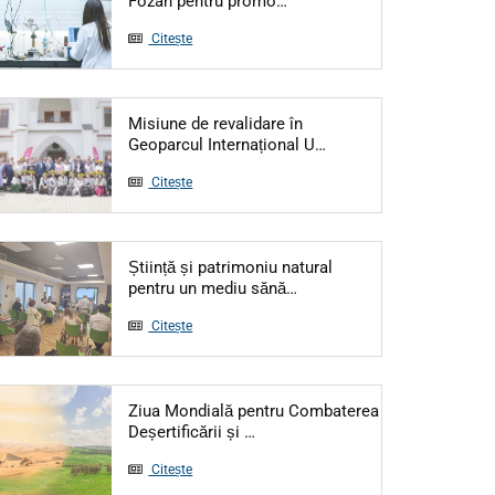
Fozan pentru promo…
Citește
Misiune de revalidare în
Articol: Misiune de re
Geoparcul Internațional U…
Citește
Știință și patrimoniu natural
Articol: Știință și patrimo
pentru un mediu sănă…
Citește
Ziua Mondială pentru Combaterea
Articol: Ziua Mondială pentru Co
Deșertificării și …
Citește