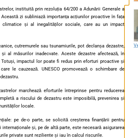
relor, instituită prin rezoluția 64/200 a Adunării Generale a
Această zi subliniază importanța acțiunilor proactive în fața
r climatice și al inegalităților sociale, care au un impact
Ve
ulcanice, cutremurele sau tsunamiurile, pot declanșa dezastre,
or și al măsurilor inadecvate. Aceste dezastre afectează, în
otuși, impactul lor poate fi redus prin eforturi proactive și
lor care le cauzează. UNESCO promovează o schimbare de
-dezastru.
astrelor marchează eforturile întreprinse pentru reducerea
ompletă a riscului de dezastru este imposibilă, prevenirea și
unităților locale.
iale: pe de-o parte, se solicită creșterea finanțării pentru
 internaționale și, pe de altă parte, este necesară asigurarea
ile private sunt reziliente și iau în calcul riscurile.