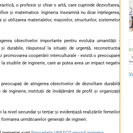
ctică, o profesie și chiar o artă, care cuprinde dezvoltarea,
țifice și matematice. Ingineria înseamnă nu doar înțelegerea,
 și utilizarea materialelor, mașinilor, structurilor, sistemelor
ngerea obiectivelor importante pentru evoluția umanității -
și durabile, răspunsul la situații de urgență, reconstrucția
 și promovarea cooperării interculturale - există o preocupare
la studiile de inginerie, care ar putea avea un impact negativ
Ve
eocupați de atingerea obiectivelor de dezvoltare durabilă
de inginerie, instituții de învățământ de profil și organizații
 nivel secundar și terțiar și evidențiază realizările femeilor
ra formarea următoarelor generații de ingineri.
 ingineriei sunt
Rapoartele UNESCO privind ingineria
.