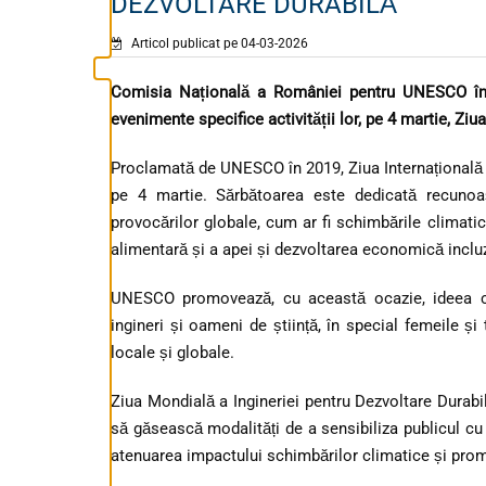
DEZVOLTARE DURABILĂ
Articol publicat pe 04-03-2026
Comisia Națională a României pentru UNESCO încur
evenimente specifice activității lor, pe 4 martie, Ziu
Proclamată de UNESCO în 2019, Ziua Internațională a
pe 4 martie. Sărbătoarea este dedicată recunoașt
provocărilor globale, cum ar fi schimbările climatice
alimentară și a apei și dezvoltarea economică inclu
UNESCO promovează, cu această ocazie, ideea că 
ingineri și oameni de știință, în special femeile și 
locale și globale.
Ziua Mondială a Ingineriei pentru Dezvoltare Durabilă
să găsească modalități de a sensibiliza publicul cu p
atenuarea impactului schimbărilor climatice și prom