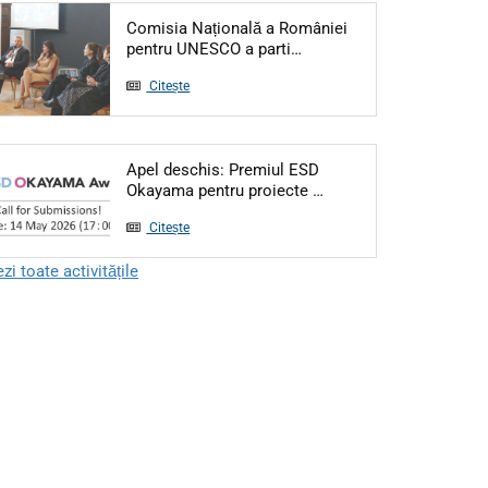
Comisia Națională a României
Articol: Comisia Națională
pentru UNESCO a parti…
Citește
Apel deschis: Premiul ESD
Articol: Apel deschis:
Okayama pentru proiecte …
Citește
zi toate activitățile