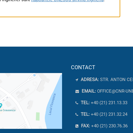
CONTACT
ADRESA:
STR. ANTON CE
EMAIL:
OFFICE@CNR-UN
TEL:
+40 (21) 231.13.33
TEL:
+40 (21) 231.32.24
FAX:
+40 (21) 230.76.36