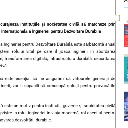
ajează instituțiile și societatea civilă să marcheze prin
a Internațională a Ingineriei pentru Dezvoltare Durabila
 Ingineriei pentru Dezvoltare Durabilă este sărbătorită anual
erii rolului vital pe care îl joacă inginerii în abordarea
, transformarea digitală, infrastructura durabilă, securitatea
zivă.
este esențial să ne asigurăm că viitoarele generații de
tinerii, vor fi capabili să conceapă soluții pentru provocările
 este un motiv pentru instituții, guverne și societatea civilă
rivire la rolul ingineriei în viața modernă, rol esențial pentru
ovarea dezvoltării durabile.