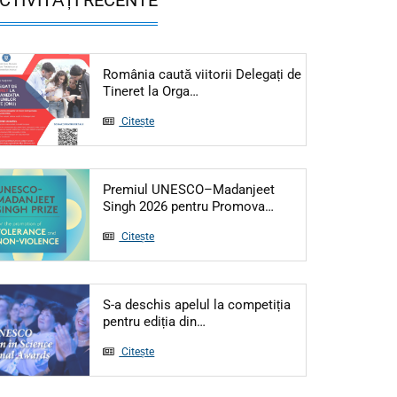
România caută viitorii Delegați de
Articol: România caută viitorii Del
Tineret la Orga…
Citește
Premiul UNESCO–Madanjeet
Articol: Premiul UN
Singh 2026 pentru Promova…
Citește
S-a deschis apelul la competiția
Articol: S-a deschis apelul la c
pentru ediția din…
Citește