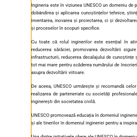
Ingineria este în viziunea UNESCO un domeniu de pra
dobândirea și aplicarea cunoștințelor tehnice, știin
inventarea, inovarea și proiectarea, ci și dezvoltarea
și proceselor în scopuri specifice.
Cu toate că rolul inginerilor este esențial în ati
reducerea sărăciei, promovarea dezvoltării sigure 
infrastructurii, reducerea decalajului de cunoștințe
tot mai mare pentru scăderea numărului de înscrieri 
asupra dezvoltării viitoare.
De aceea, UNESCO urmărește și recomandă celor pr
realizarea de parteneriate cu societăți profesionale 
inginerești din societatea civilă.
UNESCO promovează educația în domeniul ingineriei la
și ale tinerilor în domeniul ingineriei pentru a inspi
Una dintre inițiativele cheie ale UNESCO în domeniul