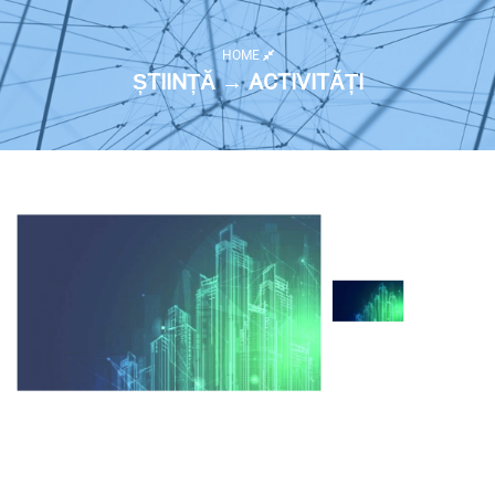
HOME
ȘTIINȚĂ → ACTIVITĂȚI