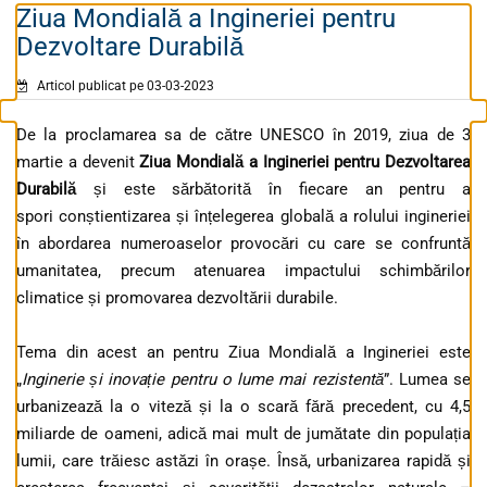
Ziua Mondială a Ingineriei pentru
Dezvoltare Durabilă
Articol publicat pe 03-03-2023
De la proclamarea sa de către UNESCO în 2019, ziua de 3
martie a devenit
Ziua Mondială a Ingineriei pentru Dezvoltarea
Durabilă
și este sărbătorită în fiecare an pentru a
spori conștientizarea și înțelegerea globală a rolului ingineriei
în abordarea numeroaselor provocări cu care se confruntă
umanitatea, precum atenuarea impactului schimbărilor
climatice și promovarea dezvoltării durabile.
Tema din acest an pentru Ziua Mondială a Ingineriei este
„
Inginerie și inovație pentru o lume mai rezistentă
”. Lumea se
urbanizează la o viteză și la o scară fără precedent, cu 4,5
miliarde de oameni, adică mai mult de jumătate din populația
lumii, care trăiesc astăzi în orașe. Însă, urbanizarea rapidă și