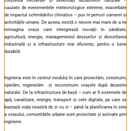
creșterea frecvenței și severității dezastrelor naturale –
cauzate de evenimentele meteorologice extreme, exacerbate
de impactul schimbărilor climatice – pun în pericol oamenii și
activitățile umane. De aceea, există o nevoie mai mare de a ne
reimagina orașe care intergrează inovații în sănătate,
agricultură, energie, managementul deșeurilor și dezvoltarea
industrială și a infrastructurii mai eficiente, pentru o lume
durabilă.
Ingineria este în centrul modului în care proiectăm, construim,
operăm, regenerăm și reconstruim orașele după dezastre
naturale. De la infrastructura de bază – cum ar fi sistemele de
apă, canalizare, energie, transport și cele digitale, pe care se
bazează viața noastră de zi cu zi – până la planificarea în sine
a orașului, comunitățile urbane sunt proiectate și activate prin
inginerie.