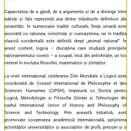
Capacitatea de a gândi, de a argumenta și de a distinge între
adevăr și fals reprezintă una dintre trăsăturile definitorii ale
umanității. În numeroase tradiții culturale, ființa umană este
asociată cu rațiunea, conștiința și cunoașterea, iar în tradiția
clasică occidentală este definită drept „animal rațional”. În
acest context, logica – disciplina care studiază principiile
raționamentului corect – a ocupat, încă din antichitate, un loc
central în evoluția filosofiei, matematicii și științelor.
La nivel internațional, celebrarea Zilei Mondiale a Logicii este
coordonată de Conseil International de Philosophie et des
Sciences Humaines (CIPSH), împreună cu Divizia pentru
Logică, Metodologie și Filosofia Științei și Tehnologiei din
cadrul International Union of History and Philosophy of
Science and Technology. Prin această inițiativă, sunt
promovate cooperarea academică internațională, sprijinirea
activităților universităților și asociațiilor de profil, precum și o