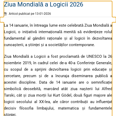
Ziua Mondială a Logicii 2026
Articol publicat pe 13-01-2026
La 14 ianuarie, în întreaga lume este celebrată Ziua Mondială a
Logicii, o inițiativă internațională menită să evidențieze rolul
fundamental al gândirii raționale și al logicii în dezvoltarea
cunoașterii, a științei și a societăților contemporane.
Ziua Mondială a Logicii a fost proclamată de UNESCO la 26
noiembrie 2019, în cadrul celei de-a 40-a Conferințe Generale,
cu scopul de a sprijini dezvoltarea logicii prin educație și
cercetare, precum și de a încuraja diseminarea publică a
acestei discipline. Data de 14 ianuarie are o semnificație
simbolică deosebită, marcând atât ziua nașterii lui Alfred
Tarski, cât și ziua morții lui Kurt Gödel, două figuri majore ale
logicii secolului al XX-lea, ale căror contribuții au influențat
decisiv filosofia limbajului, matematica și fundamentele
științei.