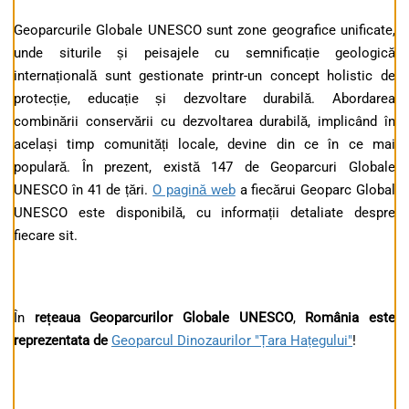
Geoparcurile Globale UNESCO sunt zone geografice unificate,
unde siturile și peisajele cu semnificație geologică
internațională sunt gestionate printr-un concept holistic de
protecție, educație și dezvoltare durabilă. Abordarea
combinării conservării cu dezvoltarea durabilă, implicând în
același timp comunități locale, devine din ce în ce mai
populară. În prezent, există 147 de Geoparcuri Globale
UNESCO în 41 de țări.
O pagină web
a fiecărui Geoparc Global
UNESCO este disponibilă, cu informații detaliate despre
fiecare sit.
În
rețeaua Geoparcurilor Globale UNESCO
,
România este
reprezentata de
Geoparcul Dinozaurilor "Țara Hațegului"
!