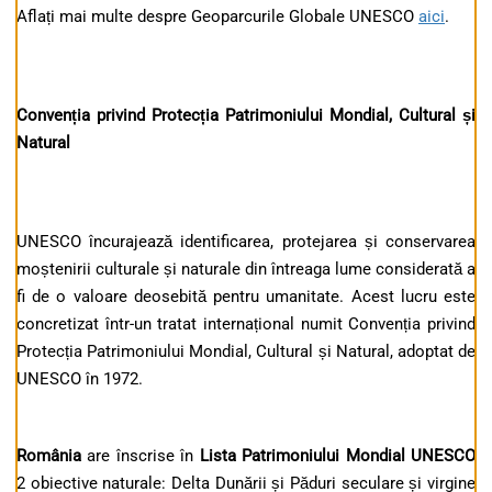
Aflați mai multe despre Geoparcurile Globale UNESCO
aici
.
Convenția privind Protecția Patrimoniului Mondial, Cultural și
Natural
UNESCO încurajează identificarea, protejarea și conservarea
moștenirii culturale și naturale din întreaga lume considerată a
fi de o valoare deosebită pentru umanitate. Acest lucru este
concretizat într-un tratat internațional numit Convenția privind
Protecția Patrimoniului Mondial, Cultural și Natural, adoptat de
UNESCO în 1972.
România
are înscrise în
Lista Patrimoniului Mondial
UNESCO
2 obiective naturale: Delta Dunării și Păduri seculare și virgine