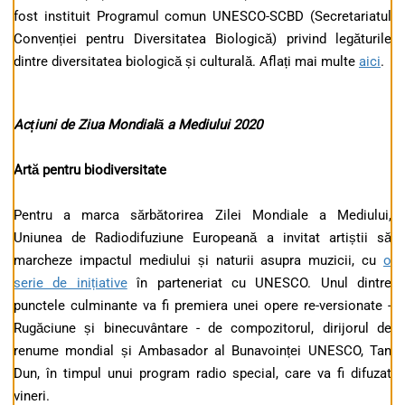
fost instituit Programul comun UNESCO-SCBD (Secretariatul
Convenției pentru Diversitatea Biologică) privind legăturile
dintre diversitatea biologică și culturală. Aflați mai multe
aici
.
Acțiuni de Ziua Mondială a Mediului 2020
Artă pentru biodiversitate
Pentru a marca sărbătorirea Zilei Mondiale a Mediului,
Uniunea de Radiodifuziune Europeană a invitat artiștii să
marcheze impactul mediului și naturii asupra muzicii, cu
o
serie de inițiative
în parteneriat cu UNESCO. Unul dintre
punctele culminante va fi premiera unei opere re-versionate -
Rugăciune și binecuvântare - de compozitorul, dirijorul de
renume mondial și Ambasador al Bunavoinței UNESCO, Tan
Dun, în timpul unui program radio special, care va fi difuzat
vineri.