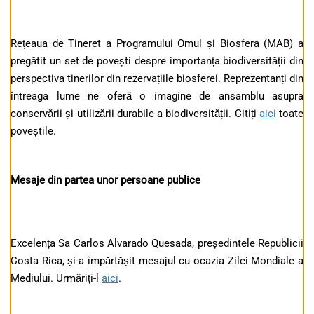
Rețeaua de Tineret a Programului Omul și Biosfera (MAB) a
pregătit un set de povești despre importanța biodiversității din
perspectiva tinerilor din rezervațiile biosferei. Reprezentanți din
întreaga lume ne oferă o imagine de ansamblu asupra
conservării și utilizării durabile a biodiversității. Citiți
aici
toate
poveștile.
Mesaje din partea unor persoane publice
Excelența Sa Carlos Alvarado Quesada, președintele Republicii
Costa Rica, și-a împărtășit mesajul cu ocazia Zilei Mondiale a
Mediului. Urmăriți-l
aici
.