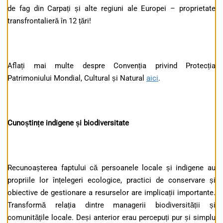
de fag din Carpați și alte regiuni ale Europei – proprietate
transfrontalieră în 12 țări!
Aflați mai multe despre Convenția privind Protecția
Patrimoniului Mondial, Cultural și Natural
aici
.
Cunoștințe indigene și biodiversitate
Recunoașterea faptului că persoanele locale și indigene au
propriile lor înțelegeri ecologice, practici de conservare și
obiective de gestionare a resurselor are implicații importante.
Transformă relația dintre managerii biodiversității și
comunitățile locale. Deși anterior erau percepuți pur și simplu