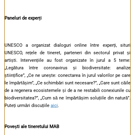
Paneluri de experți
UNESCO a organizat dialoguri online între experți, situri
UNESCO, rețele de tineret, parteneri din sectorul privat și
artiști. Intervențiile au fost organizate în jurul a 5 teme:
„Legătura între coronavirus și biodiversitate: analize
științifice”, „Ce ne unește: conectarea în jurul valorilor pe care
le împărtășim”, „Ce schimbări sunt necesare?”, „Care sunt căile
de a regenera ecosistemele și de a ne restabili conexiunile cu
biodiversitatea?”, „Cum să ne împărtășim soluțiile din natură”.
Puteți urmări discuțiile
aici
.
Povești ale tineretului MAB