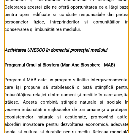
Celebrarea acestei zile ne oferă oportunitatea de a lărgi baza
pentru opinii edificate și conduite responsabile din partea
persoanelor fizice, întreprinderilor și comunităților în
conservarea și îmbunătățirea mediului.
Activitatea UNESCO în domeniul protecției mediului
Programul Omul și Biosfera (Man And Biosphere - MAB)
Programul MAB este un program științific interguvernamental
care își propune să stabilească o bază științifică pentru
îmbunătățirea relației dintre oameni și mediile în care aceștia
trăiesc. Acesta combină științele naturale și sociale în
vederea îmbunătățirii mijloacelor de trai umane și a protejării
ecosistemelor naturale și gestionate, promovând astfel
abordări inovatoare pentru dezvoltarea economică, adecvate
social și cultural și durabile pentru mediu. Rețeaua mondială