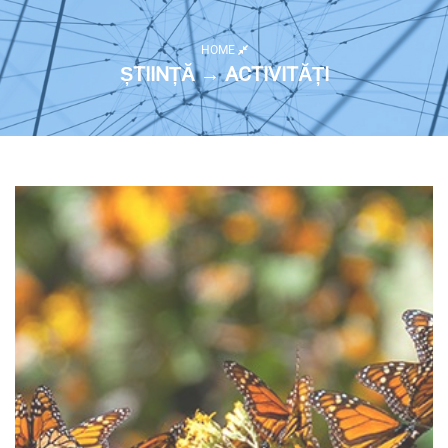
HOME
ȘTIINȚĂ → ACTIVITĂȚI