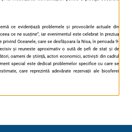
temă ce evidențiază problemele și provocările actuale din
ea ce ne susține”, iar evenimentul este celebrat în preziua
ite privind Oceanele, care se desfășoara la Nisa, în perioada 9-
cisiv și reuneste aproximativ o sută de șefi de stat și de
ători, oameni de știință, actori economici, activiști din cadrul
iment special este dedicat problemelor specifice cu care se
timate, care reprezintă adevărate rezervații ale biosferei