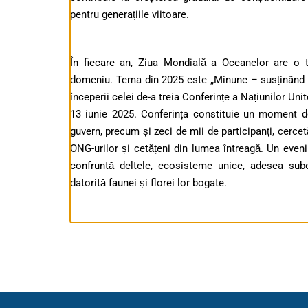
pentru generațiile viitoare.
În fiecare an, Ziua Mondială a Oceanelor are o 
domeniu. Tema din 2025 este „Minune – susținând ce
începerii celei de-a treia Conferințe a Națiunilor Un
13 iunie 2025. Conferința constituie un moment de
guvern, precum și zeci de mii de participanți, cercet
ONG-urilor și cetățeni din lumea întreagă. Un even
confruntă deltele, ecosisteme unice, adesea subes
datorită faunei și florei lor bogate.