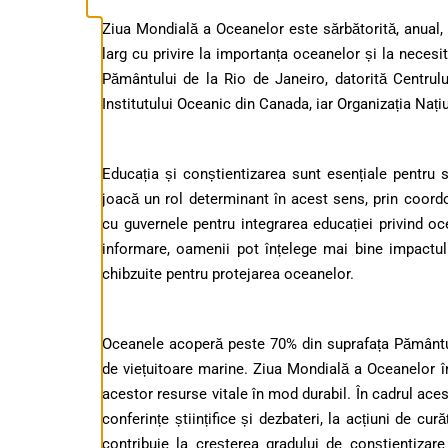
Ziua Mondială a Oceanelor este sărbătorită, anual, 
larg cu privire la importanța oceanelor și la necesita
Pământului de la Rio de Janeiro, datorită Centrul
Institutului Oceanic din Canada, iar Organizația Nați
Educația și conștientizarea sunt esențiale pentru
joacă un rol determinant în acest sens, prin coor
cu guvernele pentru integrarea educației privind oc
informare, oamenii pot înțelege mai bine impactul 
chibzuite pentru protejarea oceanelor.
Oceanele acoperă peste 70% din suprafața Pământul
de viețuitoare marine. Ziua Mondială a Oceanelor î
acestor resurse vitale în mod durabil. În cadrul aces
conferințe științifice și dezbateri, la acțiuni de cu
contribuie la creșterea gradului de conștientizar