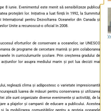
pe 8 iunie. Evenimentul este menit să sensibilizeze publicul
tea protejării lor. Inițiativa a luat ființă în 1992, la Summitul
ui Internațional pentru Dezvoltarea Oceanelor din Canada și
unilor Unite a recunoscut-o oficial în 2008.
Ve
 succesul eforturilor de conservare a oceanelor, iar UNESCO
donarea de programe de cercetare marină și prin colaborarea
eanele în curriculumurile școlare. Prin creșterea gradului de
acțiunilor lor asupra mediului marin și pot lua decizii mai
ui, reglează clima și adăpostesc o varietate impresionantă
ncurajează luarea de măsuri pentru conservarea și utilizarea
tei zile sunt organizate diverse evenimente și activități, de la
rățare a plajelor și campanii de educare a publicului. Acestea
e și la mobilizarea comunităților pentru a proteja oceanele