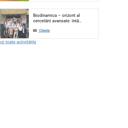
Biodinamica – orizont al
Articol: Biodinamica – or
cercetării avansate: întâ…
Citește
zi toate activitățile