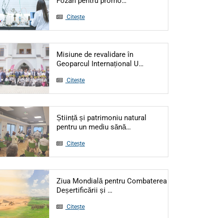
Fozan pentru promo…
Citește
Misiune de revalidare în
Articol: Misiune de re
Geoparcul Internațional U…
Citește
Știință și patrimoniu natural
Articol: Știință și patrimo
pentru un mediu sănă…
Citește
Ziua Mondială pentru Combaterea
Articol: Ziua Mondială pentru Co
Deșertificării și …
Citește