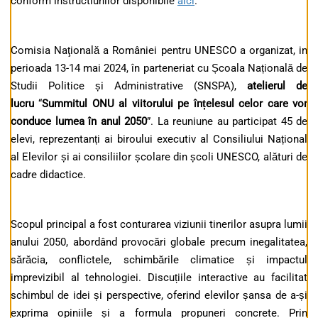
conform instructiunilor disponibile
aici
.
Comisia Naţională a României pentru UNESCO a organizat, in
perioada 13-14 mai 2024, în parteneriat cu Școala Națională de
Studii Politice și Administrative (SNSPA),
atelierul de
lucru
“
Summitul ONU al viitorului pe înțelesul celor care vor
conduce lumea în anul 2050
”. La reuniune au participat 45 de
elevi, reprezentanți ai biroului executiv al Consiliului Național
al Elevilor și ai consiliilor școlare din școli UNESCO, alături de
cadre didactice.
Scopul principal a fost conturarea viziunii tinerilor asupra lumii
anului 2050, abordând provocări globale precum inegalitatea,
sărăcia, conflictele, schimbările climatice și impactul
imprevizibil al tehnologiei. Discuțiile interactive au facilitat
schimbul de idei și perspective, oferind elevilor șansa de a-și
exprima opiniile și a formula propuneri concrete. Prin