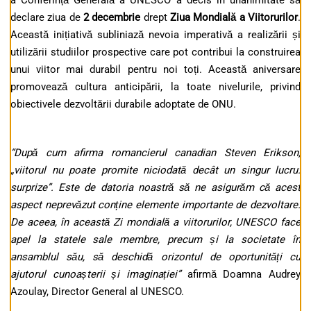
a Conferință Generală a UNESCO a decis în unanimitate să
declare ziua de
2 decembrie
drept
Ziua Mondială a Viitorurilor
.
Această inițiativă subliniază nevoia imperativă a realizării și
utilizării studiilor prospective care pot contribui la construirea
unui viitor mai durabil pentru noi toți. Această aniversare
promovează cultura anticipării, la toate nivelurile, privind
obiectivele dezvoltării durabile adoptate de ONU.
“După cum afirma romancierul canadian Steven Erikson,
„viitorul nu poate promite niciodată decât un singur lucru:
surprize”. Este de datoria noastră să ne asigurăm că acest
aspect neprevăzut conține elemente importante de dezvoltare.
De aceea, în această Zi mondială a viitorurilor, UNESCO face
apel la statele sale membre, precum și la societate în
ansamblul său, să deschidă orizontul de oportunități cu
ajutorul cunoașterii și imaginației”
afirmă Doamna Audrey
Azoulay, Director General al UNESCO.