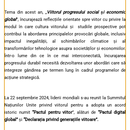
Tema din acest an, „
Viitorul progresului social și economic
global
”, încurajează reflecțiile orientate spre viitor cu privire la
modul în care cultura viitorului și studiile prospective pot
contribui la abordarea principalelor provocări globale, inclusiv
impactul inegalității, al schimbărilor climatice și al
transformărilor tehnologice asupra societăților și economiilor.
Într-o lume din ce în ce mai interconectată, încurajarea
progresului durabil necesită dezvoltarea unor abordări care să
integreze gândirea pe termen lung în cadrul programelor de
acțiune strategică.
La 22 septembrie 2024, liderii mondiali s-au reunit la Summitul
Națiunilor Unite privind viitorul pentru a adopta un acord
istoric numit
“Pactul pentru viitor
”, alături de
“Pactul digital
global”
și
“Declarația privind generațiile viitoare”.