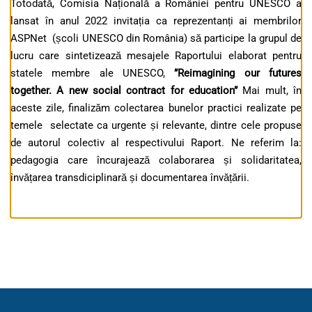
Totodată, Comisia Națională a României pentru UNESCO a
lansat în anul 2022 invitația ca reprezentanți ai membrilor
ASPNet (școli UNESCO din România) să participe la grupul de
lucru care sintetizează mesajele Raportului elaborat pentru
statele membre ale UNESCO,
”Reimagining our futures
together. A new social contract for education”
Mai mult, în
aceste zile, finalizăm colectarea bunelor practici realizate pe
temele selectate ca urgente și relevante, dintre cele propuse
de autorul colectiv al respectivului Raport. Ne referim la:
pedagogia care încurajează colaborarea și solidaritatea,
învățarea transdiciplinară și documentarea învățării.