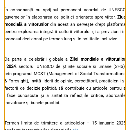
În consonanță cu sprijinul permanent acordat de UNESCO
guvernelor în elaborarea de politici orientate spre viitor,
Ziua
mondială a viitorurilor
din acest an servește drept platformă
pentru explorarea integrării culturii viitorului și a previziunii în
procesul decizional pe termen lung și în politicile incluzive.
Ca parte a celebrării globale a
Zilei mondiale a viitorurilor
2024
, sectorul UNESCO de științe sociale și umane (SHS),
prin programul MOST (Management of Social Transformations
& Foresight), invită liderii de opinie, cercetătorii, practicienii și
factorii de decizie politică să contribuie cu articole pentru a
face cunoscute și a sintetiza reflecțiile critice, abordările
inovatoare și bunele practici.
Termen limita de trimitere a articolelor – 15 ianuarie 2025