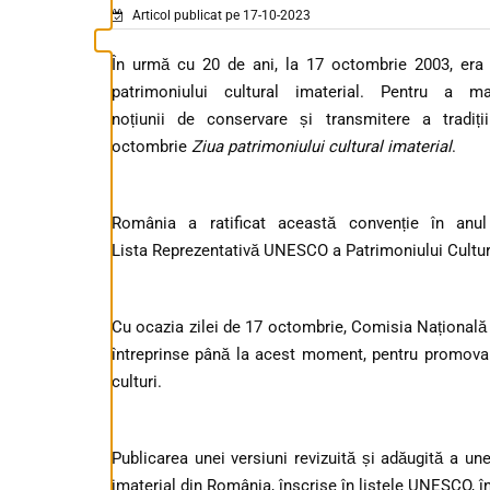
Articol publicat pe 17-10-2023
În urmă cu 20 de ani, la 17 octombrie 2003, era
patrimoniului cultural imaterial. Pentru a m
noțiunii de conservare și transmitere a tradiți
octombrie
Ziua patrimoniului cultural imaterial
.
România a ratificat această convenție în anu
Lista Reprezentativă UNESCO a Patrimoniului Cultura
Cu ocazia zilei de 17 octombrie, Comisia Național
întreprinse până la acest moment, pentru promovare
culturi.
Publicarea unei versiuni revizuită și adăugită a un
imaterial din România, înscrise în listele UNESCO, î