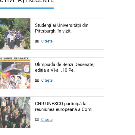
Studenți ai Universității din
Articol: Studenți ai Universită
Pittsburgh, în vizit…
Citește
Olimpiada de Benzi Desenate,
Articol: Olimpiada de Benzi De
ediția a VI-a: „10 Pe…
Citește
CNR UNESCO participă la
Articol: CNR UNESC
reuniunea europeană a Comi…
Citește