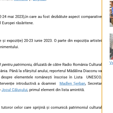
2-24 mai 2023),în care au fost dezbătute aspect comparative
l Europei răsăritene.
și expoziție) 20-23 iunie 2023. O parte din expoziția artistei
enimentului.
Ve
0 pentru patrimoniu,
difuzată de către Radio România Cultural
mânia. Până la sfârșitul anului, reporterul Mădălina Diaconu va
e despre elementele românești înscrise în Lista UNESCO.
ntervenție introductivă a doamnei
Madlen Șerban
, Secretar
e
Jocul Călușului
, primul element din lista amintită.
, tutoror celor care sprijină și comunică patrimoniul cultural