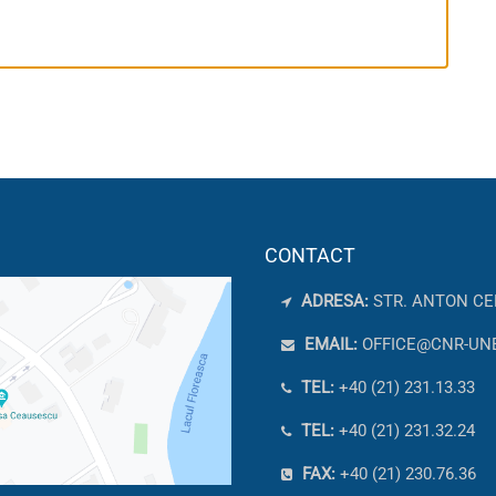
CONTACT
ADRESA:
STR. ANTON CE
EMAIL:
OFFICE@CNR-UN
TEL:
+40 (21) 231.13.33
TEL:
+40 (21) 231.32.24
FAX:
+40 (21) 230.76.36