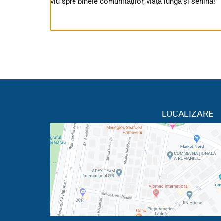
viu spre binele comunităților, viață lungă și senină!
LOCALIZARE