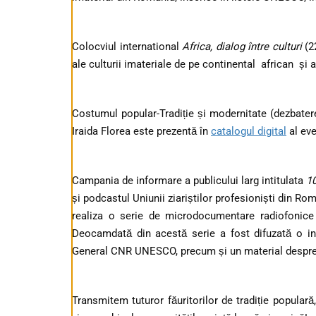
Colocviul international
Africa, dialog între culturi
(2
ale culturii imateriale de pe continental african și a
Costumul popular-Tradiție și modernitate (dezbatere 
Iraida Florea este prezentă în
catalogul digital
al ev
Campania de informare a publicului larg intitulata
1
și podcastul Uniunii ziariștilor profesioniști din Ro
realiza o serie de microdocumentare radiofonic
Deocamdată din acestă serie a fost difuzată o i
General CNR UNESCO, precum și un material despr
Transmitem tuturor făuritorilor de tradiție populară