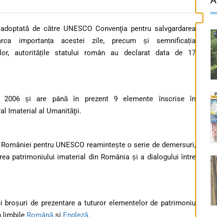
 adoptată de către UNESCO Convenţia pentru salvgardarea
arca importanța acestei zile, precum și semnificația
ilor, autoritățile statului român au declarat data de 17
l 2006 și are până în prezent 9 elemente înscrise în
l Imaterial al Umanităţii.
ă României pentru UNESCO reamintește o serie de demersuri,
a patrimoniului imaterial din România și a dialogului între
ei broșuri de prezentare a tuturor elementelor de patrimoniu
n limbile
Română
și
Engleză
.