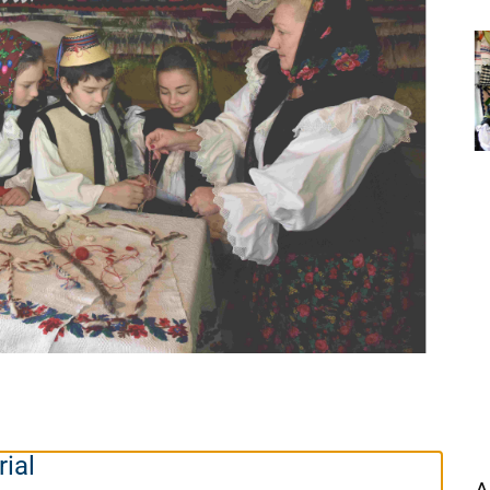
rial
A