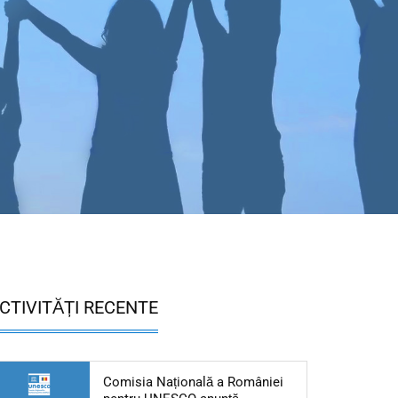
CTIVITĂȚI RECENTE
Comisia Națională a României
Articol: Comisia Naționa