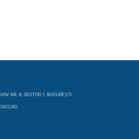
HOV NR. 8, SECTOR 1, BUCUREȘTI
ESCO.RO