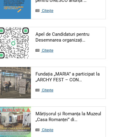
pentru UNESCO anunță …
Citește
Apel de Candidaturi pentru
Articol: Apel de Candidat
Desemnarea organizați…
Citește
Fundația „MARIA” a participat la
Articol: Fundația „MARIA
„ARCHY FEST – CON…
Citește
Mărțișorul și Romanța la Muzeul
Articol: Mărțișorul și Roman
„Casa Romanței” di…
Citește