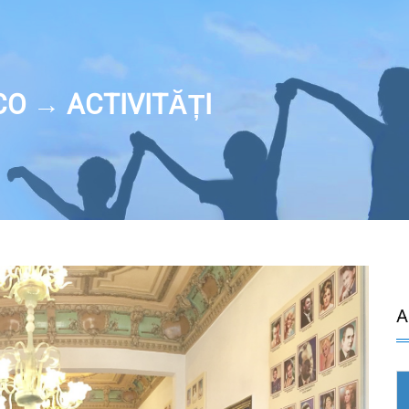
CO → ACTIVITĂȚI
A