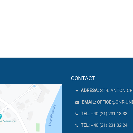
CONTACT
ADRESA:
STR. ANTON CE
EMAIL:
OFFICE@CNR-UN
TEL:
+40 (21) 231.13.33
TEL:
+40 (21) 231.32.24