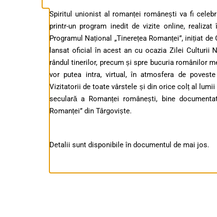
Spiritul unionist al romanței românești va fi cele
printr-un program inedit de vizite online, realiza
Programul Național „Tinerețea Romanței”, inițiat de
lansat oficial în acest an cu ocazia Zilei Culturii
rândul tinerilor, precum și spre bucuria românilor 
vor putea intra, virtual, în atmosfera de poves
Vizitatorii de toate vârstele și din orice colț al lum
seculară a Romanței românești, bine documentate
Romanței” din Târgoviște.
Detalii sunt disponibile în documentul de mai jos.