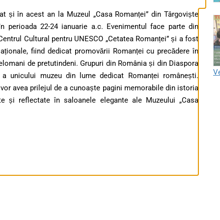
brat și în acest an la Muzeul „Casa Romanței” din Târgoviște
t în perioada 22-24 ianuarie a.c. Evenimentul face parte din
 Centrul Cultural pentru UNESCO „Cetatea Romanței” și a fost
 Naționale, fiind dedicat promovării Romanței cu precădere în
melomani de pretutindeni. Grupuri din România și din Diaspora
Ve
te a unicului muzeu din lume dedicat Romanței românești.
ii vor avea prilejul de a cunoaște pagini memorabile din istoria
 și reflectate în saloanele elegante ale Muzeului „Casa