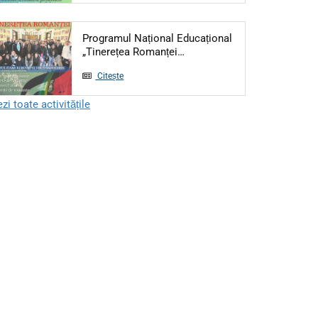
Programul Național Educațional
Articol: Programul Național
„Tinerețea Romanței…
Citește
zi toate activitățile