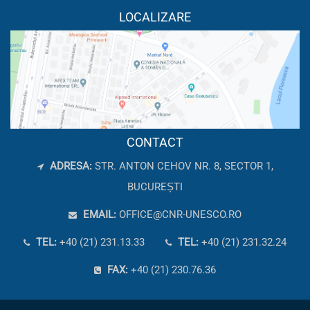
LOCALIZARE
CONTACT
ADRESA:
STR. ANTON CEHOV NR. 8, SECTOR 1,
BUCUREȘTI
EMAIL:
OFFICE@CNR-UNESCO.RO
TEL:
+40 (21) 231.13.33
TEL:
+40 (21) 231.32.24
FAX:
+40 (21) 230.76.36