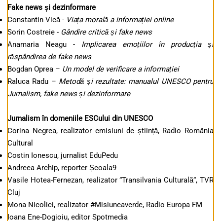
Fake news și dezinformare
Constantin Vică -
Viața morală a informației online
Sorin Costreie -
Gândire critică și fake news
Anamaria Neagu -
Implicarea emoțiilor în producția și
răspândirea de fake news
Bogdan Oprea –
Un model de verificare a informației
Raluca Radu –
Metodă și rezultate:
manualul UNESCO pentru
Jurnalism, fake news și dezinformare
Jurnalism în domeniile ESCului din UNESCO
Corina Negrea, realizator emisiuni de știință, Radio România
Cultural
Costin Ionescu, jurnalist EduPedu
Andreea Archip, reporter Școala9
Vasile Hotea-Fernezan, realizator ”Transilvania Culturală”, TVR
Cluj
Mona Nicolici, realizator #Misiuneaverde, Radio Europa FM
Ioana Ene-Dogioiu, editor Spotmedia