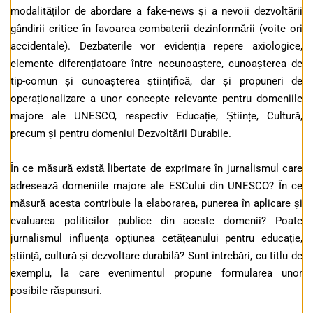
modalităților de abordare a fake-news și a nevoii dezvoltării
gândirii critice în favoarea combaterii dezinformării (voite ori
accidentale). Dezbaterile vor evidenția repere axiologice,
elemente diferențiatoare între necunoaștere, cunoașterea de
tip-comun și cunoașterea științifică, dar și propuneri de
operaționalizare a unor concepte relevante pentru domeniile
majore ale UNESCO, respectiv Educație, Științe, Cultură,
precum și pentru domeniul Dezvoltării Durabile.
În ce măsură există libertate de exprimare în jurnalismul care
adresează domeniile majore ale ESCului din UNESCO? În ce
măsură acesta contribuie la elaborarea, punerea în aplicare și
evaluarea politicilor publice din aceste domenii? Poate
jurnalismul influența opțiunea cetățeanului pentru educație,
știință, cultură și dezvoltare durabilă? Sunt întrebări, cu titlu de
exemplu, la care evenimentul propune formularea unor
posibile răspunsuri.