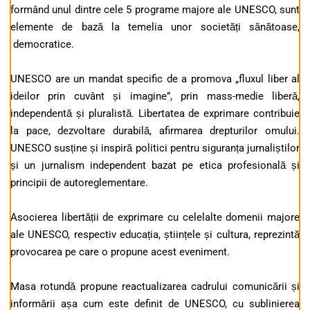
formând unul dintre cele 5 programe majore ale UNESCO, sunt
elemente de bază la temelia unor societăți sănătoase,
democratice.
UNESCO are un mandat specific de a promova „fluxul liber al
ideilor prin cuvânt și imagine”, prin mass-medie liberă,
independentă și pluralistă. Libertatea de exprimare contribuie
la pace, dezvoltare durabilă, afirmarea drepturilor omului.
UNESCO susține și inspiră politici pentru siguranța jurnaliștilor
și un jurnalism independent bazat pe etica profesională și
principii de autoreglementare.
Asocierea libertății de exprimare cu celelalte domenii majore
ale UNESCO, respectiv educația, științele și cultura, reprezintă
provocarea pe care o propune acest eveniment.
Masa rotundă propune reactualizarea cadrului comunicării și
informării așa cum este definit de UNESCO, cu sublinierea