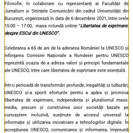
Filosofie, în colaborare cu reprezentanți ai Facultății de
Jurnalism și Științele Comunicării din cadrul Universității din
București, organizează în data de 6 decembrie 2021, între orele
15:00 – 17:00, masa rotundă online ”
Libertatea de exprimare:
despre ESCul din UNESCO”.
Celebrarea a 65 de ani de la aderarea României la UNESCO și
înfiinţarea Comisiei Naționale a României pentru UNESCO
reprezintă ocazia de a adresa valori și principii fundamantale
ale UNESCO, între care libertatea de exprimare este esențială.
Într-o perioadă de transformări profunde, inegalități și tulburări,
UNESCO și-a sporit eforturile pentru a apăra și promova
libertatea de exprimare, independența și pluralismul mass-
media, precum și construirea unor societăți bazate pe
cunoaștere incluzivă, susținute de accesul universal la
informație și utilizarea inovatoare a tehnologiilor digitale. În
accepțiunea UNESCO, comunicarea și informarea, împreună