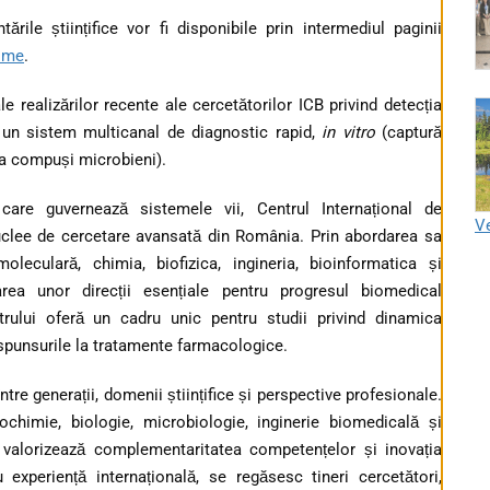
rile științifice vor fi disponibile prin intermediul paginii
ome
.
 realizărilor recente ale cercetătorilor ICB privind detecția
 un sistem multicanal de diagnostic rapid,
in vitro
(captură
 la compuși microbieni).
care guvernează sistemele vii, Centrul Internațional de
Ve
uclee de cercetare avansată din România. Prin abordarea sa
oleculară, chimia, biofizica, ingineria, bioinformatica și
ltarea unor direcții esențiale pentru progresul biomedical
rului oferă un cadru unic pentru studii privind dinamica
ăspunsurile la tratamente farmacologice.
tre generații, domenii științifice și perspective profesionale.
biochimie, biologie, microbiologie, inginerie biomedicală și
 valorizează complementaritatea competențelor și inovația
u experiență internațională, se regăsesc tineri cercetători,