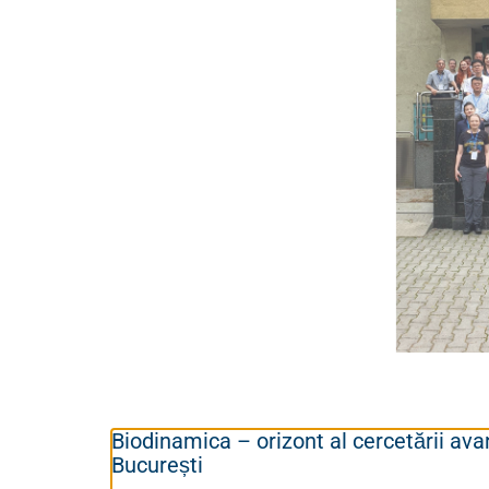
Biodinamica – orizont al cercetării avan
București