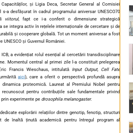
a Capacităților, și Ligia Deca, Secretar General al Comisiei
 s-a desfășurat în cadrul programului aniversar UNESCO70
 viitorul
, fapt ce i-a conferit o dimensiune strategică
se integra activ în rețelele internaționale de cercetare și de
urabilă și cooperare globală. Tot un moment aniversar a fost
intre UNESCO și Guvernul României.
ICB, a evidențiat rolul esențial al cercetării transdisciplinare
. Momentul central al primei zile l-a constituit prelegerea
Eric Francis Wieschaus, intitulată
Input Output, Cell Fate
 urmărită
aici
), care a oferit o perspectivă profundă asupra
i dinamica proteomică. Laureat al Premiului Nobel pentru
recunoscut pentru contribuțiile sale fundamentale privind
te prin experimente pe
drosophila melanogaster
.
edicate explorării relațiilor dintre genotip, fenotip, structuri
ut de înaltă ținută academică pentru întregul program al