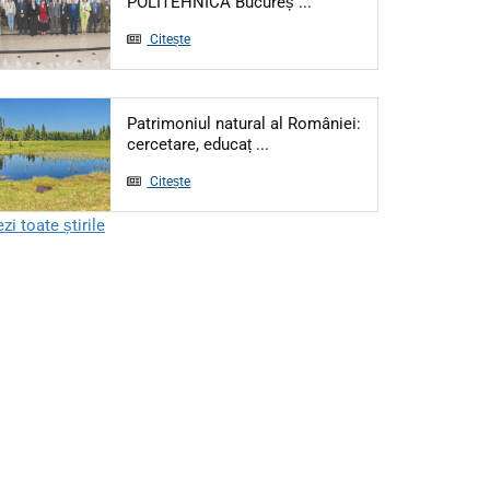
POLITEHNICA Bucureș ...
Citește
Patrimoniul natural al României:
cercetare, educaț ...
Citește
zi toate știrile