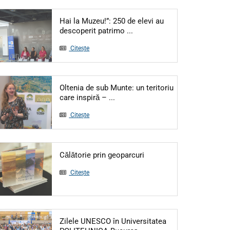
Hai la Muzeu!”: 250 de elevi au
descoperit patrimo ...
Citește
Oltenia de sub Munte: un teritoriu
care inspiră – ...
Citește
Călătorie prin geoparcuri
Citește
Zilele UNESCO în Universitatea