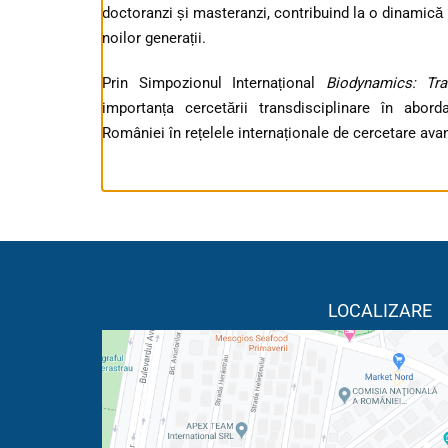
doctoranzi și masteranzi, contribuind la o dinamică 
noilor generații.
Prin Simpozionul Internațional
Biodynamics: Tra
importanța cercetării transdisciplinare în abor
României în rețelele internaționale de cercetare ava
LOCALIZARE