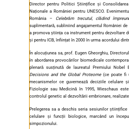
Director pentru Politici Științifice și Consolidare
Naționale a României pentru UNESCO. Evenimentul
România –
Celebrăm trecutul, clădind împreună
suplimentară, subliniind angajamentul României de a 
a promova știința ca instrument pentru dezvoltare d
și pentru ICB, înființat în 2000 în urma acordului d
În alocuțiunea sa, prof. Eugen Gheorghiu, Directorul 
în abordarea provocărilor biomedicale contemporane
plenară susținută de laureatul Premiului Nobel 
Decisions and the Global Proteome
(ce poate fi
mecanismelor ce guvernează deciziile celulare ș
Fiziologie sau Medicină în 1995, Wieschaus este 
controlul genetic al dezvoltării embrionare, realiza
Prelegerea sa a deschis seria sesiunilor științifice d
celulare și funcții biologice, marcând un încep
simpozionului.