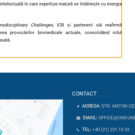
intelectuală în care expertiza matură se întâlnește cu energia
nsdisciplinary Challenges
, ICB și partenerii săi reafirmă
darea provocărilor biomedicale actuale, consolidând rolul
nsată.
CONTACT
ADRESA:
STR. ANTON CE
EMAIL:
OFFICE@CNR-UN
TEL:
+40 (21) 231.13.33