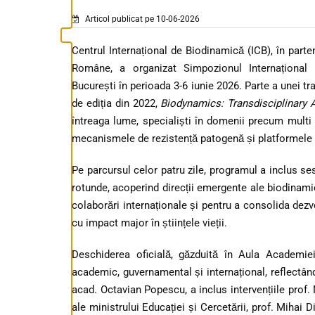
Articol publicat pe 10-06-2026
Centrul Internațional de Biodinamică (ICB), în part
Române, a organizat Simpozionul Internațional
B
București în perioada 3-6 iunie 2026. Parte a unei trad
de ediția din 2022,
Biodynamics: Transdisciplinary
întreaga lume, specialiști în domenii precum multi
mecanismele de rezistență patogenă și platformele 
Pe parcursul celor patru zile, programul a inclus se
rotunde, acoperind direcții emergente ale biodinami
colaborări internaționale și pentru a consolida dezv
cu impact major în științele vieții.
Deschiderea oficială, găzduită în Aula Academie
academic, guvernamental și internațional, reflectân
acad. Octavian Popescu, a inclus intervențiile prof
ale ministrului Educației și Cercetării, prof. Miha