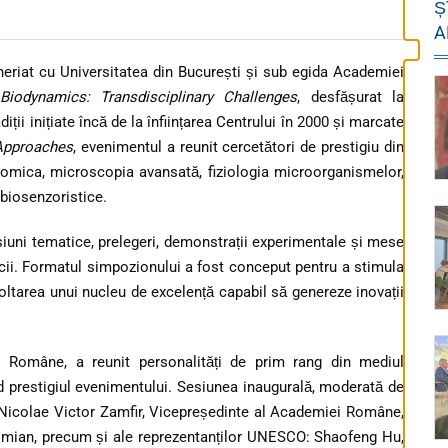
Ș
A
eneriat cu Universitatea din București și sub egida Academiei
iodynamics: Transdisciplinary Challenges
, desfășurat la
iții inițiate încă de la înființarea Centrului în 2000 și marcate
 Approaches
, evenimentul a reunit cercetători de prestigiu din
 omica, microscopia avansată, fiziologia microorganismelor,
biosenzoristice.
siuni tematice, prelegeri, demonstrații experimentale și mese
cii. Formatul simpozionului a fost conceput pentru a stimula
oltarea unui nucleu de excelență capabil să genereze inovații
i Române, a reunit personalități de prim rang din mediul
d prestigiul evenimentului. Sesiunea inaugurală, moderată de
. Nicolae Victor Zamfir, Vicepreședinte al Academiei Române,
i Dimian, precum și ale reprezentanților UNESCO: Shaofeng Hu,