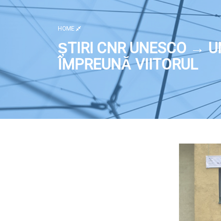
HOME
ȘTIRI CNR UNESCO → 
ÎMPREUNĂ VIITORUL
Deschide imaginea