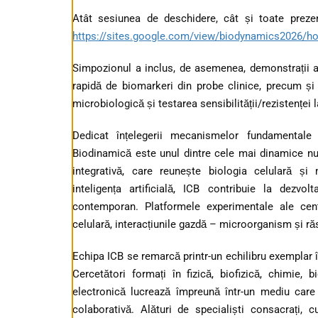
Atât sesiunea de deschidere, cât și toate prezentă
https://sites.google.com/view/biodynamics2026/h
Simpozionul a inclus, de asemenea, demonstrații ale
rapidă de biomarkeri din probe clinice, precum și
microbiologică și testarea sensibilității/rezistenței
Dedicat înțelegerii mecanismelor fundamentale 
Biodinamică este unul dintre cele mai dinamice n
integrativă, care reunește biologia celulară și m
inteligența artificială, ICB contribuie la dezvo
contemporan. Platformele experimentale ale cent
celulară, interacțiunile gazdă – microorganism și r
Echipa ICB se remarcă printr-un echilibru exemplar în
Cercetători formați în fizică, biofizică, chimie, 
electronică lucrează împreună într-un mediu care
colaborativă. Alături de specialiști consacrați, c