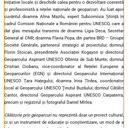
inițiative locale și deschide calea pentru o dezvoltare coerentă
și profesionistă a rețelei naționale de geoparcuri. Au luat apoi
cuvântul doamna Alina Mazilu, expert Subcomisia Știință în
cadrul Comisiei Naționale a României pentru UNESCO, care a
dat glas mesajului transmis de doamna Ligia Deca, Secretar
General al CNR; doamna Flavia Popa, din partea BRD – Groupe
Société Générale, partenerul strategic al proiectului; domnul
Florin Stoican, președintele Asociației Kogayon și directorul
Geoparcului Aspirant UNESCO Oltenia de Sub Munte; domnul
Cristian Ciobanu, vice-coordonator al Rețelei Europene a
Geoparcurilor (EGN) și directorul Geoparcului Internațional
UNESCO Țara Hațegului; doamna Irina Țîrdea, coordonator
local al Geoparcului UNESCO Ţinutul Buzăului; domnul Cătălin
Cantor, directorul Geoparcului Aspirant UNESCO Carpaterra,
precum și regizorul și fotograful Daniel Mîrlea.
Călătorie prin geoparcuri
nu reprezintă doar un proiect cultural,
ci și un instrument de educație și conștientizare, un mod de a