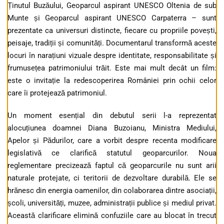
Ținutul Buzăului, Geoparcul aspirant UNESCO Oltenia de sub
Munte și Geoparcul aspirant UNESCO Carpaterra – sunt
prezentate ca universuri distincte, fiecare cu propriile povești,
peisaje, tradiții și comunități. Documentarul transformă aceste
locuri în narațiuni vizuale despre identitate, responsabilitate și
frumusețea patrimoniului trăit. Este mai mult decât un film:
este o invitație la redescoperirea României prin ochii celor
care îi protejează patrimoniul.
Un moment esențial din debutul serii l-a reprezentat
alocuțiunea doamnei Diana Buzoianu, Ministra Mediului,
Apelor și Pădurilor, care a vorbit despre recenta modificare
legislativă ce clarifică statutul geoparcurilor. Noua
reglementare precizează faptul că geoparcurile nu sunt arii
naturale protejate, ci teritorii de dezvoltare durabilă. Ele se
hrănesc din energia oamenilor, din colaborarea dintre asociații,
școli, universități, muzee, administrații publice și mediul privat.
Această clarificare elimină confuziile care au blocat în trecut