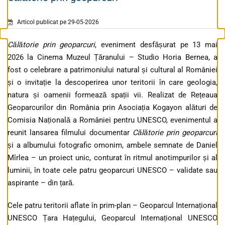
Articol publicat pe 29-05-2026
Călătorie prin geoparcuri
, eveniment desfășurat pe 13 mai
2026 la Cinema Muzeul Țăranului – Studio Horia Bernea, a
fost o celebrare a patrimoniului natural și cultural al României
și o invitație la descoperirea unor teritorii în care geologia,
natura și oamenii formează spații vii. Realizat de Rețeaua
Geoparcurilor din România prin Asociația Kogayon alături de
Comisia Națională a României pentru UNESCO, evenimentul a
reunit lansarea filmului documentar
Călătorie prin geoparcuri
și a albumului fotografic omonim, ambele semnate de Daniel
Mîrlea – un proiect unic, conturat în ritmul anotimpurilor și al
luminii, în toate cele patru geoparcuri UNESCO – validate sau
aspirante – din țară.
Cele patru teritorii aflate în prim-plan – Geoparcul Internațional
UNESCO Țara Hațegului, Geoparcul Internațional UNESCO