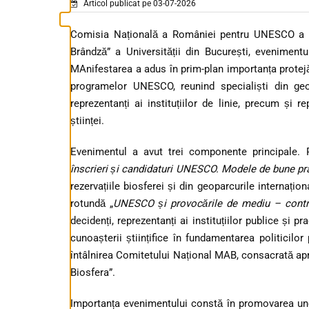
Articol publicat pe 03-07-2026
Comisia Națională a României pentru UNESCO a org
Brândză” a Universității din București, evenimentu
MAnifestarea a adus în prim-plan importanța protejări
programelor UNESCO, reunind specialiști din geopar
reprezentanți ai instituțiilor de linie, precum și
științei.
Evenimentul a avut trei componente principale. P
înscrieri și candidaturi UNESCO. Modele de bune pra
rezervațiile biosferei și din geoparcurile intern
rotundă „
UNESCO și provocările de mediu – contri
decidenți, reprezentanți ai instituțiilor publice și p
cunoașterii științifice în fundamentarea politicil
întâlnirea Comitetului Național MAB, consacrată ap
Biosfera”.
Importanța evenimentului constă în promovarea unei