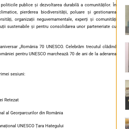
, politicile publice și dezvoltarea durabilă a comunităților. În
imatice, pierderea biodiversității, poluare și gestionarea
versități, organizații neguvernamentale, experți și comunități
luții sustenabile și pentru consolidarea unor parteneriate cu
i aniversar „România 70 UNESCO. Celebrăm trecutul clădind
 României pentru UNESCO marchează 70 de ani de la aderarea
rimei sesiuni:
ei Retezat
nal al Georparcurilor din România
nanațional UNESCO Țara Hategului