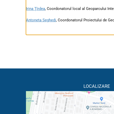
Irina Ţîrdea
, Coordonatorul local al Geoparcului Int
Antoneta Seghedi
, Coordonatorul Proiectului de G
LOCALIZARE