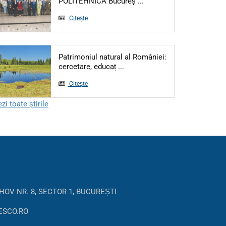
POLITEHNICA Bucureș ...
Citește
Patrimoniul natural al României:
cercetare, educaț ...
Citește
zi toate știrile
HOV NR. 8, SECTOR 1, BUCUREȘTI
ESCO.RO