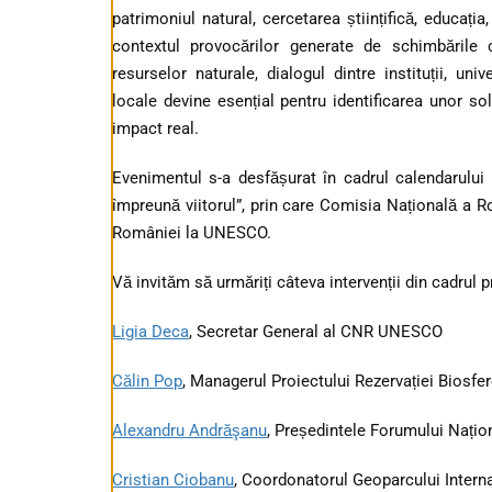
patrimoniul natural, cercetarea științifică, educația
contextul provocărilor generate de schimbările cl
resurselor naturale, dialogul dintre instituții, uni
locale devine esențial pentru identificarea unor so
impact real.
Evenimentul s-a desfășurat în cadrul calendarulu
împreună viitorul”, prin care Comisia Națională a
României la UNESCO.
Vă invităm să urmăriți câteva intervenții din cadrul p
Ligia Deca
, Secretar General al CNR UNESCO
Călin Pop
, Managerul Proiectului Rezervației Biosfer
Alexandru Andrăşanu
, Președintele Forumului Națio
Cristian Ciobanu
, Coordonatorul Geoparcului Inter