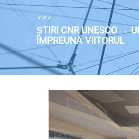
HOME
ȘTIRI CNR UNESCO → 
ÎMPREUNĂ VIITORUL
Deschide imaginea