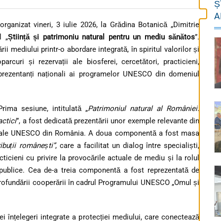
Ș
A
anizat vineri, 3 iulie 2026, la Grădina Botanică „Dimitrie
l „
Știință și patrimoniu natural pentru un mediu sănătos
”.
i mediului printr-o abordare integrată, în spiritul valorilor și
curi și rezervații ale biosferei, cercetători, practicieni,
 reprezentanți naționali ai programelor UNESCO din domeniul
rima sesiune, intitulată „
Patrimoniul natural al României:
ctici
”, a fost dedicată prezentării unor exemple relevante din
aționale UNESCO din România. A doua componentă a fost masa
buții românești”
, care a facilitat un dialog între specialiști,
racticieni cu privire la provocările actuale de mediu și la rolul
or publice. Cea de-a treia componentă a fost reprezentată de
rofundării cooperării în cadrul Programului UNESCO „Omul și
 înțelegeri integrate a protecției mediului, care conectează