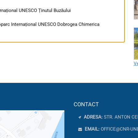
ernațional UNESCO Ținutul Buzăului
eoparc Internațional UNESCO Dobrogea Chimerica
Ve
CONTACT
ADRESA:
STR. ANTON CE
EMAIL:
OFFICE@CNR-UN