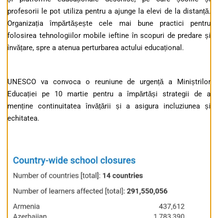
profesorii le pot utiliza pentru a ajunge la elevi de la distanță.
Organizația împărtășește cele mai bune practici pentru
folosirea tehnologiilor mobile ieftine în scopuri de predare și
învățare, spre a atenua perturbarea actului educațional.
UNESCO va convoca o reuniune de urgență a Miniștrilor
Educației pe 10 martie pentru a împărtăși strategii de a
menține continuitatea învățării și a asigura incluziunea și
echitatea.