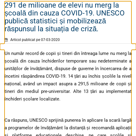
291 de milioane de elevi nu merg la
școală din cauza COVID-19. UNESCO
publică statistici și mobilizează
răspunsul la situația de criză.
Articol publicat pe 07-03-2020
Un număr record de copii și tineri din întreaga lume nu merg la
școală din cauza închiderilor temporare sau nedeterminate a
unităților de învățământ, dispuse de guverne în încercarea de a
încetini răspândirea COVID-19. 14 țări au închis școlile la nivel
național, având un impact asupra a 291,5 milioane de copii și
tineri din mediul pre-universitar. Alte 13 țări au implementat
închideri școlare localizate.
Ca răspuns, UNESCO sprijină punerea în aplica
re la scară largă
a programelor de învățământ la distanță și recomandă aplicații
și platforme educaționale deschise, pe care școlile și