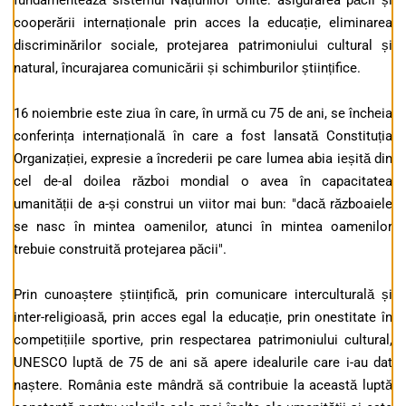
fundamentează sistemul Națiunilor Unite: asigurarea păcii și
cooperării internaționale prin acces la educație, eliminarea
discriminărilor sociale, protejarea patrimoniului cultural și
natural, încurajarea comunicării și schimburilor științifice.
16 noiembrie este ziua în care, în urmă cu 75 de ani, se încheia
conferința internațională în care a fost lansată Constituția
Organizației, expresie a încrederii pe care lumea abia ieșită din
cel de-al doilea război mondial o avea în capacitatea
umanității de a-și construi un viitor mai bun: "dacă războaiele
se nasc în mintea oamenilor, atunci în mintea oamenilor
trebuie construită protejarea păcii".
Prin cunoaștere științifică, prin comunicare interculturală și
inter-religioasă, prin acces egal la educație, prin onestitate în
competițiile sportive, prin respectarea patrimoniului cultural,
UNESCO luptă de 75 de ani să apere idealurile care i-au dat
naștere. România este mândră să contribuie la această luptă