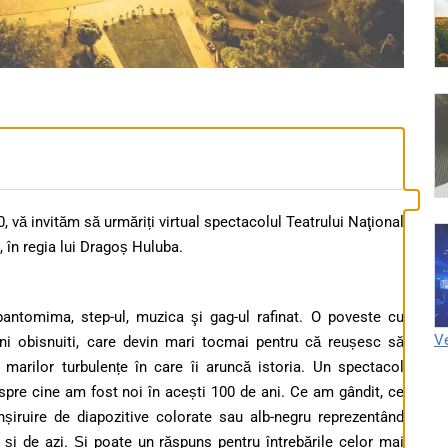
 vă invităm să urmăriți virtual spectacolul Teatrului Naţional
, în regia lui Dragoș Huluba.
antomima, step-ul, muzica şi gag-ul rafinat. O poveste cu
Ve
eni obisnuiti, care devin mari tocmai pentru că reușesc să
marilor turbulențe în care îi aruncă istoria. Un spectacol
espre cine am fost noi în acești 100 de ani. Ce am gândit, ce
nșiruire de diapozitive colorate sau alb-negru reprezentând
și de azi. Și poate un răspuns pentru întrebările celor mai