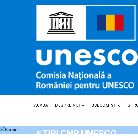
ACASĂ
DESPRE NOI
SUBCOMISII
STR
HOME
ȘTIRI CNR UNESCO