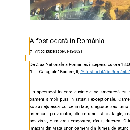
A fost odată în România
Articol publicat pe 01-12-2021
De Ziua Națională a României, începând cu ora 18.00,
"I. L. Caragiale" Bucureşti,
"A fost odată în România"
Un spectacol în care cuvintele se amestecă cu p
oameni simpli puși în situații excepționale. Oam
supraviețuiască cu demnitate, dragoste sau umor 
antrenant, provocator, plin de umor si nostalgie, d
am visat, cum erau dragostea, râsul, durerea. O î
imagini din viața unor oameni din lumea de atunci 