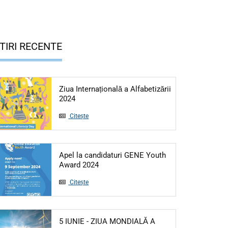
TIRI RECENTE
Ziua Internațională a Alfabetizării
Articol: Ziua Internațională a Alfabetizării 20
2024
Citește
Apel la candidaturi GENE Youth
Articol: Apel la candidaturi GENE Yo
Award 2024
Citește
5 IUNIE - ZIUA MONDIALĂ A