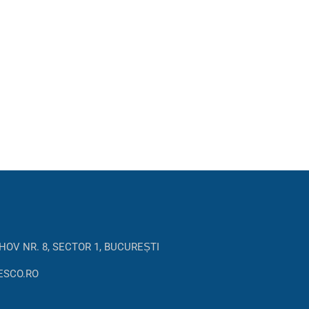
HOV NR. 8, SECTOR 1, BUCUREȘTI
ESCO.RO