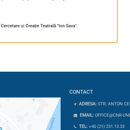
 Cercetare și Creație Teatrală "Ion Sava".
CONTACT
ADRESA:
STR. ANTON CE
EMAIL:
OFFICE@CNR-UN
TEL:
+40 (21) 231.13.33