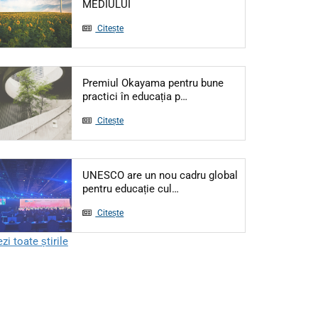
Articol: 5 IUNIE - ZIUA MONDIALĂ A M
MEDIULUI
Citește
Premiul Okayama pentru bune
Articol: Premiul Okayama pe
practici în educația p…
Citește
UNESCO are un nou cadru global
Articol: UNESCO are un nou ca
pentru educație cul…
Citește
zi toate știrile