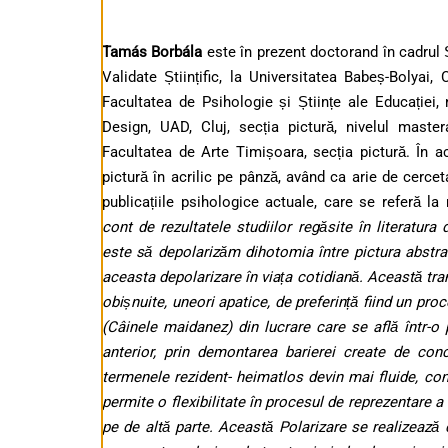
Tamás Borbála
este în prezent doctorand în cadrul Ș
Validate Științific, la Universitatea Babeș-Bolyai,
Facultatea de Psihologie și Științe ale Educației, 
Design, UAD, Cluj, secția pictură, nivelul maste
Facultatea de Arte Timișoara, secția pictură. În 
pictură în acrilic pe pânză, având ca arie de cerce
publicațiile psihologice actuale, care se referă la m
cont de rezultatele studiilor regăsite în literatura 
este să depolarizăm dihotomia între pictura abstrac
aceasta depolarizare în viața cotidiană. Această tra
obișnuite, uneori apatice, de preferință fiind un pr
(Câinele maidanez) din lucrare care se află într-o 
anterior, prin demontarea barierei create de conc
termenele rezident- heimatlos devin mai fluide, co
permite o flexibilitate în procesul de reprezentare 
pe de altă parte. Această Polarizare se realizează cu