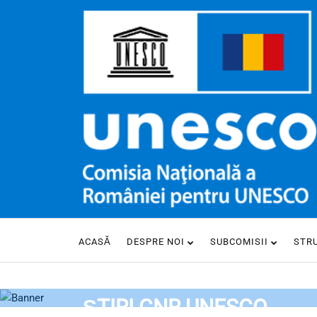
ACASĂ
DESPRE NOI
SUBCOMISII
STR
HOME
ȘTIRI CNR UNESCO