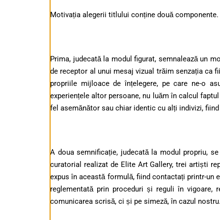
Motivația alegerii titlului conține două componente.
Prima, judecată la modul figurat, semnalează un mod 
de receptor al unui mesaj vizual trăim senzația ca f
propriile mijloace de înțelegere, pe care ne-o a
experiențele altor persoane, nu luăm în calcul faptul
fel asemănător sau chiar identic cu alți indivizi, fiin
A doua semnificație, judecată la modul propriu, se
curatorial realizat de Elite Art Gallery, trei artiști
expus în această formulă, fiind contactați printr-un
reglementată prin proceduri și reguli în vigoare, 
comunicarea scrisă, ci și pe simeză, în cazul nostru