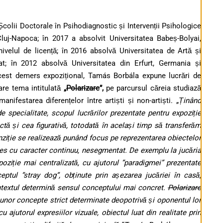
colii Doctorale în Psihodiagnostic și Intervenții Psihologice
 Cluj-Napoca; în 2017 a absolvit Universitatea Babeș-Bolyai,
nivelul de licență; în 2016 absolvă Universitatea de Artă și
rat; în 2012 absolvă Universitatea din Erfurt, Germania și
acest demers expozițional, Tamás Borbála expune lucrări de
tare tema intitulată
„
Polarizare
”,
pe parcursul căreia studiază
anifestarea diferențelor între artiști și non-artiști. „
Ținând
de specialitate, scopul lucrărilor prezentate pentru expoziție
tă și cea figurativă, totodată în același timp să transferăm
nziție se realizează punând focus pe reprezentarea obiectelor
oces cu caracter continuu, nesegmentat. De exemplu la jucăria
poziție mai centralizată, cu ajutorul ”paradigmei” prezentate
eptul ”stray dog”, obținute prin așezarea jucăriei în casă,
ntextul determină sensul conceptului mai concret.
Polarizare
a unor concepte strict determinate deopotrivă și oponentul lor
 ajutorul expresiilor vizuale, obiectul luat din realitate prin