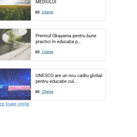
Articol: 5 IUNIE - ZIUA MONDIALĂ A M
MEDIULUI
Citește
Premiul Okayama pentru bune
Articol: Premiul Okayama pe
practici în educația p…
Citește
UNESCO are un nou cadru global
Articol: UNESCO are un nou ca
pentru educație cul…
Citește
zi toate știrile