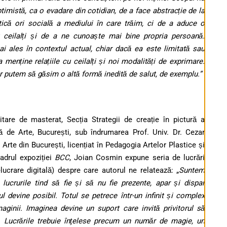
timistă, ca o evadare din cotidian, de a face abstracție de la
itică ori socială a mediului în care trăim, ci de a aduce o
u ceilalți și de a ne cunoaște mai bine propria persoană.
i ales în contextul actual, chiar dacă ea este limitată sau
menține relațiile cu ceilalți și noi modalități de exprimare.
 putem să găsim o altă formă inedită de salut, de exemplu.”
itare de masterat, Secția Strategii de creație în pictură a
lă de Arte, București, sub îndrumarea Prof. Univ. Dr. Cezar
 Arte din București, licențiat în Pedagogia Artelor Plastice și
cadrul expoziției
BCC
, Joian Cosmin expune seria de lucrări
lucrare digitală) despre care autorul ne relatează: „
Suntem
lucrurile tind să fie și să nu fie prezente, apar și dispar
ul devine posibil. Totul se petrece într-un infinit și complex
maginii. Imaginea devine un suport care invită privitorul să
ii. Lucrările trebuie înţelese precum un număr de magie, un