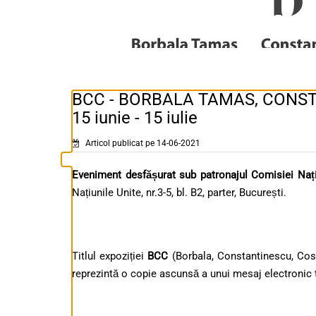
BCC - BORBALA TAMAS, CONS
15 iunie - 15 iulie
Articol publicat pe 14-06-2021
Eveniment desf
ăș
urat sub patronajul Comisiei Na
ț
Națiunile Unite, nr.3-5, bl. B2, parter, București.
Titlul expoziției
BCC
(Borbala, Constantinescu, Cos
reprezintă o copie ascunsă a unui mesaj electronic tr