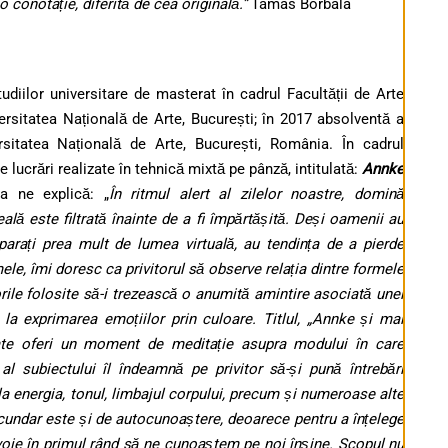
 conotație, diferită de cea originală.”
Tamás Borbála
udiilor universitare de masterat în cadrul Facultății de Arte
iversitatea Națională de Arte, București; în 2017 absolventă a
ersitatea Națională de Arte, București, România. În cadrul
lucrări realizate în tehnică mixtă pe pânză, intitulată:
Annke
ea ne explică: „
În ritmul alert al zilelor noastre, domină
eală este filtrată înainte de a fi împărtășită. Deși oamenii au
parați prea mult de lumea virtuală, au tendința de a pierde
 mele, îmi doresc ca privitorul să observe relația dintre formele
orile folosite să-i trezească o anumită amintire asociată unei
 la exprimarea emoțiilor prin culoare. Titlul, „Annke și mai
poate oferi un moment de meditație asupra modului în care
al subiectului îl îndeamnă pe privitor să-și pună întrebări
, la energia, tonul, limbajul corpului, precum și numeroase alte
cundar este și de autocunoaștere, deoarece pentru a înțelege
evoie în primul rând să ne cunoaștem pe noi înșine. Scopul nu