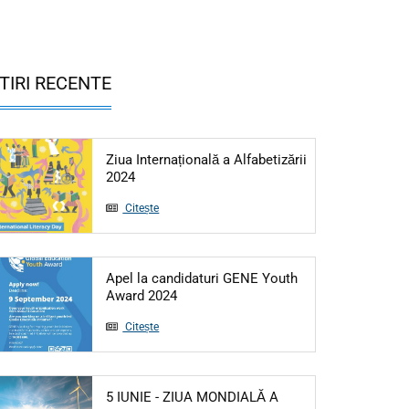
TIRI RECENTE
Ziua Internațională a Alfabetizării
Articol: Ziua Internațională a Alfabetizării 20
2024
Citește
Apel la candidaturi GENE Youth
Articol: Apel la candidaturi GENE Yo
Award 2024
Citește
5 IUNIE - ZIUA MONDIALĂ A