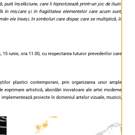
 pură înșelăciune, care îi hipnotizează printr-un joc de iluzii.
ă în mișcare şi în fragilitatea elementelor care acum sunt,
mân ele înseși, în simboluri care dispar, care se multiplică, în
, 15 iunie, ora 11.00, cu respectarea tuturor prevederilor care
tilor plastici contemporani, prin organizarea unor ample
de exprimare artistică, abordări inovatoare ale artei moderne
 implementează proiecte în domeniul artelor vizuale, muzicii,