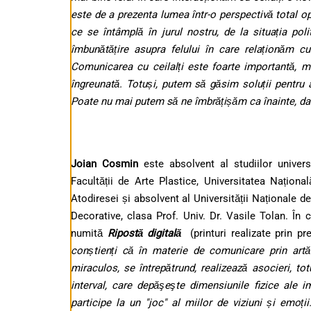
este de a prezenta lumea într-o perspectivă total op
ce se întâmplă în jurul nostru, de la situația pol
îmbunătățire asupra felului în care relaționăm c
Comunicarea cu ceilalți este foarte importantă, ma
îngreunată. Totuși, putem să găsim soluții pentru a 
Poate nu mai putem să ne îmbrățișăm ca înainte, dar
Joian Cosmin
este absolvent al studiilor univers
Facultății de Arte Plastice, Universitatea Naționa
Atodiresei și absolvent al Universității Naționale de
Decorative, clasa Prof. Univ. Dr. Vasile Tolan. În 
numită
Ripostă digitală
(printuri realizate prin pre
conștienți că în materie de comunicare prin artă 
miraculos, se întrepătrund, realizează asocieri, tot
interval, care depăşeşte dimensiunile fizice ale i
participe la un "joc" al miilor de viziuni și emoț