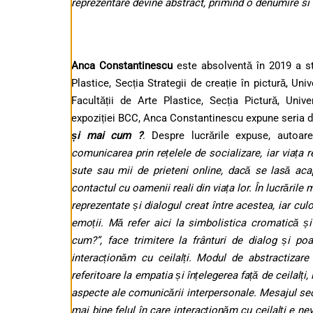
reprezentare devine abstract, primind o denumire si o
Anca Constantinescu
este absolventă în 2019 a st
Plastice, Secția Strategii de creație în pictură, Un
Facultății de Arte Plastice, Secția Pictură, Univ
expoziției BCC, Anca Constantinescu expune seria de 
și mai cum ?
. Despre lucrările expuse, autoar
comunicarea prin rețelele de socializare, iar viața r
sute sau mii de prieteni online, dacă se lasă aca
contactul cu oamenii reali din viața lor. În lucrările
reprezentate și dialogul creat între acestea, iar cul
emoții. Mă refer aici la simbolistica cromatică și
cum?”, face trimitere la frânturi de dialog și 
interacționăm cu ceilalți. Modul de abstractizare 
referitoare la empatia și înțelegerea față de ceilalți
aspecte ale comunicării interpersonale. Mesajul se
mai bine felul în care interacționăm cu ceilalți e n