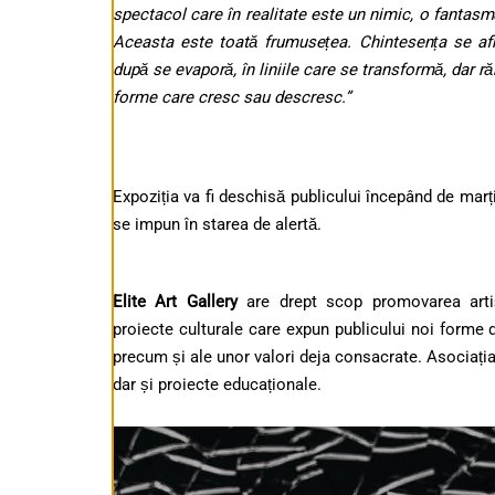
spectacol care în realitate este un nimic, o fantasmă,
Aceasta este toată frumusețea. Chintesența se afl
după se evaporă, în liniile care se transformă, dar ră
forme care cresc sau descresc.”
Expoziția va fi deschisă publicului începând de marți
se impun în starea de alertă.
Elite Art Gallery
are drept scop promovarea artiș
proiecte culturale care expun publicului noi forme 
precum și ale unor valori deja consacrate. Asociația
dar și proiecte educaționale.