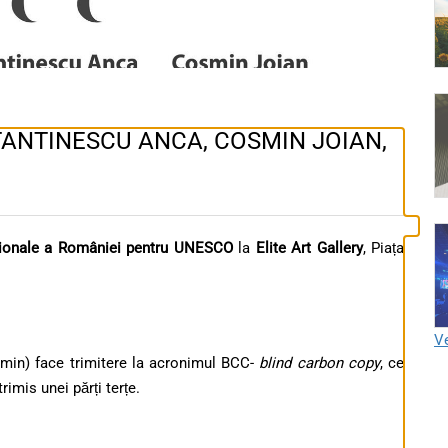
TANTINESCU ANCA, COSMIN JOIAN,
ionale a Rom
â
niei pentru UNESCO
la
Elite Art Gallery
, Piața
Ve
min) face trimitere la acronimul BCC-
blind carbon copy
, ce
imis unei părți terțe.