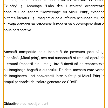
Learning Planet, Fundația pentru tineret ”Antoine de Saint-
Exupéry” și Asociația ”Labo des Histoires” organizează
concursul de scriere ”Conversație cu Micul Prinț”, evocând
puterea literaturii și imaginației de a înfrunta necunoscutul, de
a învăța oamenii să ”citească” lumea și să o descopere dintr-o
nouă perspectivă.
Această competiție este inspirată de povestea poetică și
filosofică „Micul prinț”, cea mai cunoscută și tradusă operă de
literatură franceză din lume și invită tinerii să se reconecteze
cu imaginația bogată a autorului. De data aceasta este vorba
de imaginarea unei conversații între o fetiță și Micul Prinț în
timpul perioadei de izolare generate de COVID.
Obiectivele competiției sunt: