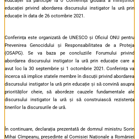
educației să participe la o Conferință globală a miniștrilor
educației privind abordarea discursului instigator la ură prin
educație în data de 26 octombrie 2021.
Conferința este organizată de UNESCO și Oficiul ONU pentru
Prevenirea Genocidului și Responsabilitatea de a Proteja
(OSAPG). Se va baza pe concluziile Forumului privind
abordarea discursului instigator la ură prin educație care a
avut loc la 30 septembrie și 1 octombrie 2021. Conferința va
încerca să implice statele membre în discuții privind abordarea
discursului instigator la ură prin educație și să convină asupra
priorităților cheie, să abordeze cauzele fundamentale ale
discursului instigator la ură și să construiască rezistența
tinerilor la discursurile de ură.
În continuare, declarația prezentată de domnul ministru
Sorin
Mihai Cîmpeanu
, președinte al Comisiei Naționale a României