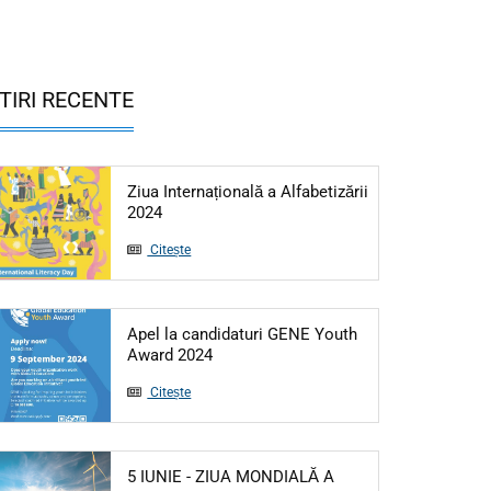
TIRI RECENTE
Ziua Internațională a Alfabetizării
Articol: Ziua Internațională a Alfabetizării 20
2024
Citește
Apel la candidaturi GENE Youth
Articol: Apel la candidaturi GENE Yo
Award 2024
Citește
5 IUNIE - ZIUA MONDIALĂ A