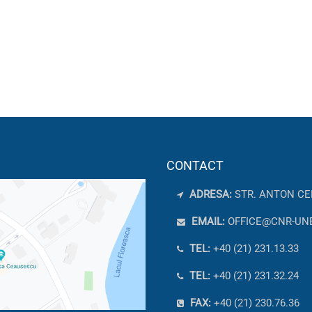
CONTACT
ADRESA:
STR. ANTON CE
EMAIL:
OFFICE@CNR-UN
TEL:
+40 (21) 231.13.33
TEL:
+40 (21) 231.32.24
FAX:
+40 (21) 230.76.36