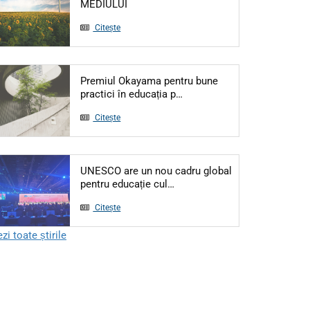
Articol: 5 IUNIE - ZIUA MONDIALĂ A M
MEDIULUI
Citește
Premiul Okayama pentru bune
Articol: Premiul Okayama pe
practici în educația p…
Citește
UNESCO are un nou cadru global
Articol: UNESCO are un nou ca
pentru educație cul…
Citește
zi toate știrile