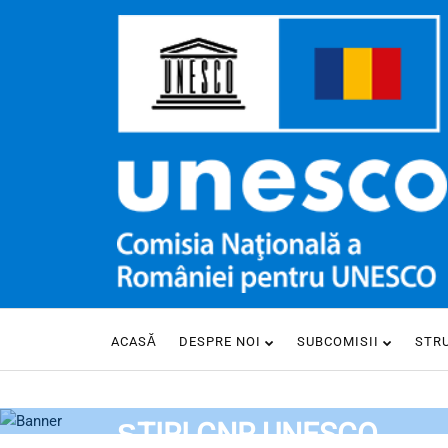
ACASĂ
DESPRE NOI
SUBCOMISII
STR
HOME
ȘTIRI CNR UNESCO