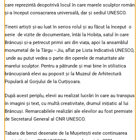
care reprezintă deopotrivă locul în care marele sculptor român
și-a început consacrarea universală, dar și sediul UNESCO.
Tinerii artiști și-au luat în serios rolul și au făcut la început o
serie de vizite de documentare, întâi la Hobița, satul în care
Brâncuși și-a petrecut primii ani din viața, apoi la ansamblul
monumetal de la Târgu –Jiu, aflat pe Lista Indicativă UNESCO,
unde au putut vedea o parte din operele de maturitate ale
marelui sculptor. Pentru a pătrunde și mai bine în stilistica
brâncușiană elevi au poposit și la Muzeul de Arhitectură
Populară al Gorjului de la Curțișoara.
După acest periplu, elevii au realizat lucrări în care au transpus
în imagini și text, cu multă creativitate, drumul inițiatic al lui
Brâncuși. Remarcabilele realizări ale elevilor au fost premiate
de Secretarul General al CNR UNESCO.
Tabara de benzi desenate de la Mușetești este continuarea