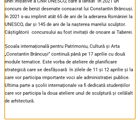
unei inițiative a CNR UNESCO, care a lansat în 2021 un
concurs de benzi desenate consacrat lui Constantin Brâncuși.
În 2021 s-au implinit atât 65 de ani de la aderarea României la
UNESCO, dar și 145 de ani de la nașterea marelui sculptor.
Câștigătorii concursului au fost invitații de onoare ai Taberei.
Școala internațională pentru Patrimoniu, Cultură și Arta
„Constantin Brâncuși” continuă până pe 17 aprilie cu două
module tematice. Este vorba de ateliere de planificare
strategică care se desfășoară în zilele de 11 și 12 aprilie și la
care vor participa importante voci ale administrației publice.
Ultima parte a școlii internaționale va fi dedicată studențiilor
care vor participa la doua ateliere unul de sculptură și celălalt
de arhitectură.