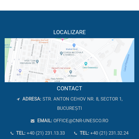
LOCALIZARE
CONTACT
ADRESA:
STR. ANTON CEHOV NR. 8, SECTOR 1,
BUCUREȘTI
EMAIL:
OFFICE@CNR-UNESCO.RO
TEL:
+40 (21) 231.13.33
TEL:
+40 (21) 231.32.24