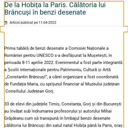
De la Hobița la Paris. Călătoria lui
Brâncuși în benzi desenate
Articol publicat pe 11-04-2022
Prima tabără de benzi desenate a Comisiei Naționale a
României pentru UNESCO s-a desfășurat la Mușetești, în
perioada 8-11 aprilie 2022. Evenimentul a fost parte integrantă
a Școlii internaționale pentru Patrimoniu, Cultură și Artă
„Constantin Brâncuși”, a cărei organizare a fost coordonată
de Fundația Maria, cu sprijunul financiar al Muzeului județean
Consiliului Județean Gorj.
33 de elevi din județele Timiș, Constanța, Gorj și din București
au învățat sub îndrumarea profesorului și autorului Mihai
Grăjdeanu cum să transpună în limbajul benzii desenate
călătoria lui Brâncuși din satul natal Hobița până la Paris, oraș