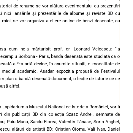
Istorici de renume se vor alătura evenimentului cu prezentări
si nici lansările și prezentările de albume și reviste BD cu
i mici, se vor organiza ateliere online de benzi desenate, cu
.
a cum ne-a mărturisit prof. dr. Leonard Velcescu: “la
de exemplu Sorbona - Paris, banda desenată este studiată ca o
eastă a 9-a artă devine, în anumite situații, o modalitate de
în mediul academic. Așadar, expoziția propusă de Festivalul
rim plan o bandă desenată-document, o lecție de istorie ce se
pusă altfel.
a Lapidarium a Muzeului Național de Istorie a României, vor fi
ri din publicații BD din colecția Szasz Andrei, semnate de
cu, Puiu Manu, Sandu Florea, Valentin Tănase, Sorin Anghel,
u, alături de artiștii BD: Cristian Ciomu, Vali Ivan, Daniel