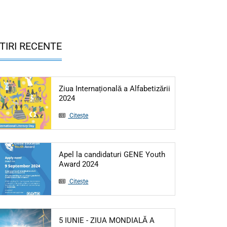
TIRI RECENTE
Ziua Internațională a Alfabetizării
Articol: Ziua Internațională a Alfabetizării 20
2024
Citește
Apel la candidaturi GENE Youth
Articol: Apel la candidaturi GENE Yo
Award 2024
Citește
5 IUNIE - ZIUA MONDIALĂ A