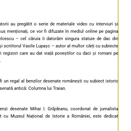
torii au pregătit o serie de materiale video cu interviuri și
sus menționați, ce vor fi difuzate în mediul online pe pagina
 Velcescu – cel căruia îi datorăm singura statuie de dac din
și scriitorul Vasile Lupașc – autor al multor cărți cu subiecte
eri regizori care au dat viață poveștilor cu daci și romani pe
.
 fi un regal al benzilor desenate românești cu subiect istoric
senată antică: Columna lui Traian.
benzi desenate Mihai I. Grăjdeanu, coordonat de jurnalista
at cu Muzeul Național de Istorie a României, este dedicat