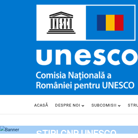
ACASĂ
DESPRE NOI
SUBCOMISII
STR
HOME
ȘTIRI CNR UNESCO