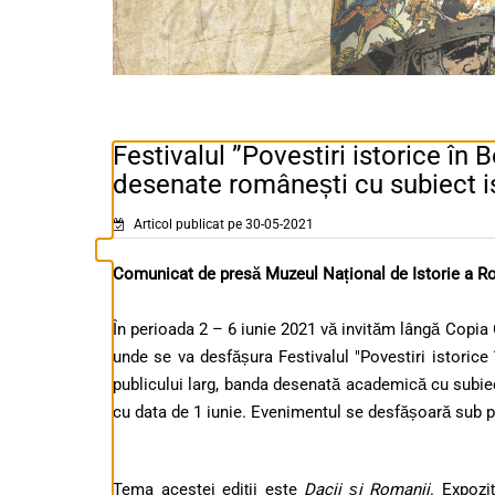
Festivalul ”Povestiri istorice în 
desenate românești cu subiect i
Articol publicat pe 30-05-2021
Comunicat de presă Muzeul Național de Istorie a R
În perioada 2 – 6 iunie 2021 vă invităm lângă Copia 
unde se va desfășura Festivalul "Povestiri istorice 
publicului larg, banda desenată academică cu subiect
cu data de 1 iunie. Evenimentul se desfășoară sub
Tema acestei ediții este
Dacii și Romanii
. Expozi