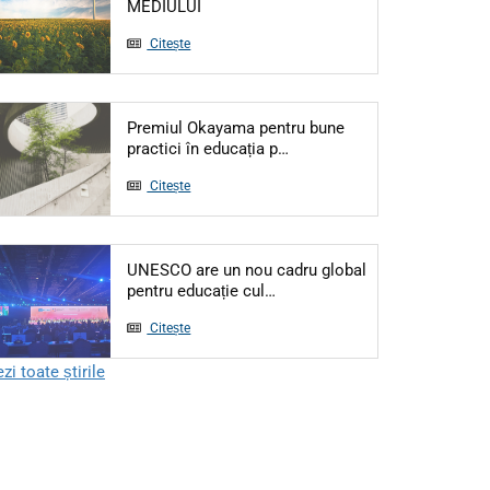
Articol: 5 IUNIE - ZIUA MONDIALĂ A M
MEDIULUI
Citește
Premiul Okayama pentru bune
Articol: Premiul Okayama pe
practici în educația p…
Citește
UNESCO are un nou cadru global
Articol: UNESCO are un nou ca
pentru educație cul…
Citește
zi toate știrile