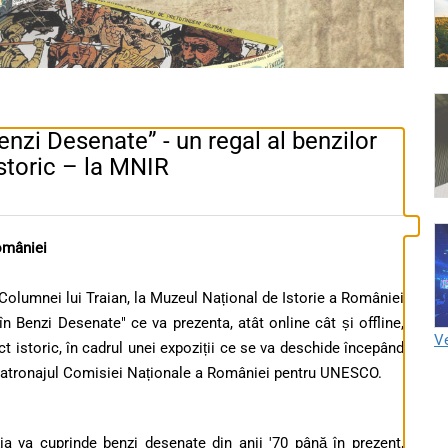
Benzi Desenate” - un regal al benzilor
storic – la MNIR
omâniei
Columnei lui Traian, la Muzeul Național de Istorie a României
în Benzi Desenate" ce va prezenta, atât online cât și offline,
Ve
 istoric, în cadrul unei expoziții ce se va deschide începând
 patronajul Comisiei Naționale a României pentru UNESCO.
ția va cuprinde benzi desenate din anii '70 până în prezent,