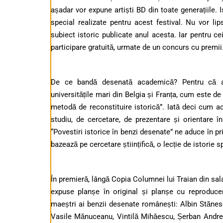
așadar vor expune artiști BD din toate generațiile. 
special realizate pentru acest festival. Nu vor lip
subiect istoric publicate anul acesta. Iar pentru ce
participare gratuită, urmate de un concurs cu premii
De ce bandă desenată academică? Pentru că aș
universitățile mari din Belgia și Franța, cum este 
metodă de reconstituire istorică”. Iată deci cum ac
studiu, de cercetare, de prezentare și orientare 
“Povestiri istorice în benzi desenate” ne aduce în p
bazează pe cercetare științifică, o lecție de istorie s
În premieră, lângă Copia Columnei lui Traian din sal
expuse planșe în original și planșe cu reproduce
maeștri ai benzii desenate românești: Albin Stănes
Vasile Mănuceanu, Vintilă Mihăescu, Șerban Andreesc