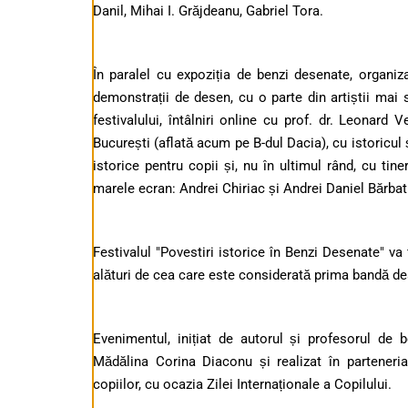
Danil, Mihai I. Grăjdeanu, Gabriel Tora.
În paralel cu expoziția de benzi desenate, organiza
demonstrații de desen, cu o parte din artiștii mai 
festivalului, întâlniri online cu prof. dr. Leonard
București (aflată acum pe B-dul Dacia), cu istoricul 
istorice pentru copii și, nu în ultimul rând, cu tin
marele ecran: Andrei Chiriac și Andrei Daniel Bărbat
Festivalul "Povestiri istorice în Benzi Desenate" va
alături de cea care este considerată prima bandă de
Evenimentul, inițiat de autorul și profesorul de 
Mădălina Corina Diaconu și realizat în parteneri
copiilor, cu ocazia Zilei Internaționale a Copilului.