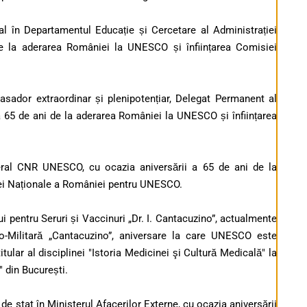
țial în Departamentul Educație și Cercetare al Administrației
 de la aderarea României la UNESCO și înființarea Comisiei
asador extraordinar și plenipotențiar, Delegat Permanent al
 65 de ani de la aderarea României la UNESCO și înființarea
eral CNR UNESCO, cu ocazia aniversării a 65 de ani de la
ei Naționale a României pentru UNESCO.
lui pentru Seruri și Vaccinuri „Dr. I. Cantacuzino”, actualmente
o-Militară „Cantacuzino”
, aniversare la care UNESCO este
 titular al disciplinei "Istoria Medicinei şi Cultură Medicală" la
"
din București.
 de stat în Ministerul Afacerilor Externe, cu ocazia aniversării