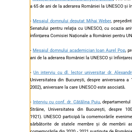
a 65 de ani de la aderarea României la UNESCO și î
-
Mesajul domnului deputat Mihai Weber
, preşedin
Senatului pentru relaţia cu UNESCO, cu ocazia an
înființarea Comisiei Naționale a României pentru 
-
Mesajul domnului academician Ioan Aurel Pop
, p
ani de la aderarea României la UNESCO și înființa
-
Un interviu cu dl. lector universitar dr. Alexand
Universitatea din București
, despre aniversarea a 
2002), aniversare la care UNESCO este asociată.
-
Interviu cu conf. dr. Cătălina Puiu
, departamentul 
Străine, Universitatea din București, despre 1
1921). UNESCO participă la comemorările evenimente
sărbătorite de statele membre și de membrii aso
comemorările din 2020 - 2021 susținute de Români