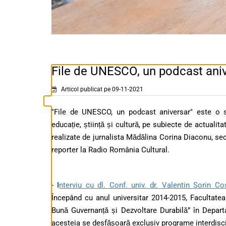
File de UNESCO, un podcast ani
Articol publicat pe 09-11-2021
"File de UNESCO, un podcast aniversar" este o se
educație, știință și cultură, pe subiecte de actual
realizate de jurnalista Mădălina Corina Diaconu, secr
reporter la Radio România Cultural.
- I
nterviu cu dl. Conf. univ. dr. Valentin Sorin Co
Începând cu anul universitar 2014-2015, Facultatea
Bună Guvernanță și Dezvoltare Durabilă” în Departam
acesteia se desfăşoară exclusiv programe interdisci