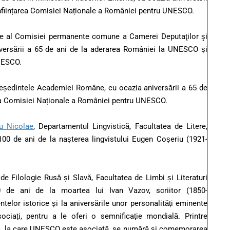
nființarea Comisiei Naționale a României pentru UNESCO.
te al Comisiei permanente comune a Camerei Deputaţilor şi
iversării a 65 de ani de la aderarea României la UNESCO și
UNESCO.
reședintele Academiei Române, cu ocazia aniversării a 65 de
rea Comisiei Naționale a României pentru UNESCO.
ru Nicolae
, Departamentul Lingvistică,
Facultatea de Litere,
100 de ani de la nașterea lingvistului Eugen Coșeriu (1921-
de Filologie Rusă și Slavă, Facultatea de Limbi și Literaturi
00 de ani de la moartea lui Ivan Vazov, scriitor (1850-
lor istorice și la aniversările unor personalități eminente
ciați, pentru a le oferi o semnificație mondială. Printre
a, la care UNESCO este asociată, se numără și comemorarea