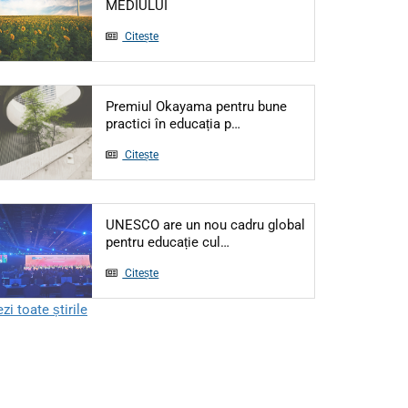
Articol: 5 IUNIE - ZIUA MONDIALĂ A M
MEDIULUI
Citește
Premiul Okayama pentru bune
Articol: Premiul Okayama pe
practici în educația p…
Citește
UNESCO are un nou cadru global
Articol: UNESCO are un nou ca
pentru educație cul…
Citește
zi toate știrile