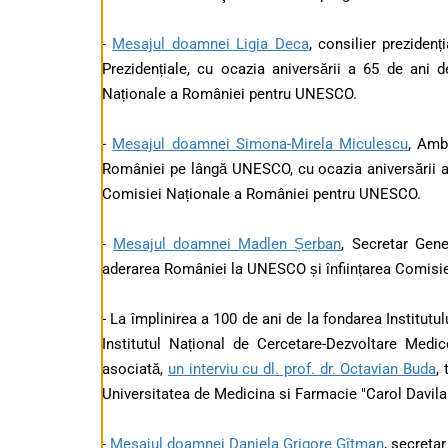
-
Mesajul doamnei Ligia Deca
, consilier preziden
Prezidențiale, cu ocazia aniversării a 65 de ani
Naționale a României pentru UNESCO.
-
Mesajul doamnei Simona-Mirela Miculescu
, Amb
României pe lângă UNESCO, cu ocazia aniversării a
Comisiei Naționale a României pentru UNESCO.
-
Mesajul doamnei Madlen Șerban
, Secretar Gen
aderarea României la UNESCO și înființarea Comisi
- La împlinirea a 100 de ani de la fondarea Institutu
Institutul Național de Cercetare-Dezvoltare Medic
asociată,
un interviu cu dl. prof. dr. Octavian Buda
,
Universitatea de Medicina si Farmacie "Carol Davila
-
Mesajul doamnei Daniela Grigore Gîtman
, secretar