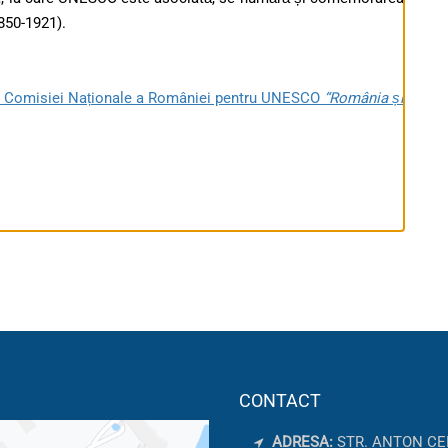
1850-1921).
al Comisiei Naționale a României pentru UNESCO
“România și
CONTACT
ADRESA:
STR. ANTON CE