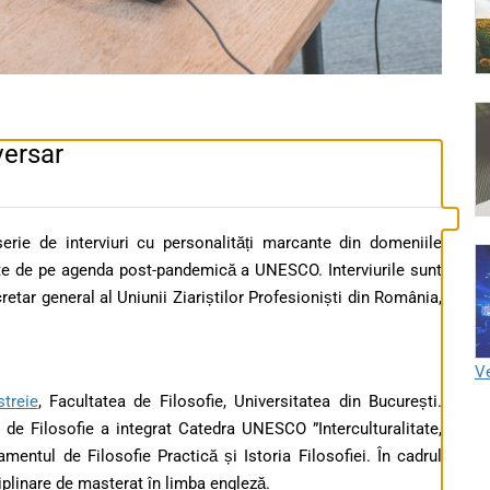
versar
rie de interviuri cu personalități marcante din domeniile
itate de pe agenda post-pandemică a UNESCO. Interviurile sunt
etar general al Uniunii Ziariștilor Profesioniști din România,
Ve
streie
, Facultatea de Filosofie, Universitatea din București.
 de Filosofie a integrat Catedra UNESCO ”Interculturalitate,
entul de Filosofie Practică și Istoria Filosofiei. În cadrul
plinare de masterat în limba engleză.