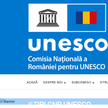
ACASĂ
DESPRE NOI
SUBCOMISII
STR
HOME
ȘTIRI CNR UNESCO