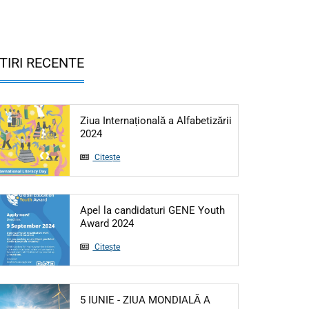
TIRI RECENTE
Ziua Internațională a Alfabetizării
Articol: Ziua Internațională a Alfabetizării 20
2024
Citește
Apel la candidaturi GENE Youth
Articol: Apel la candidaturi GENE Yo
Award 2024
Citește
5 IUNIE - ZIUA MONDIALĂ A