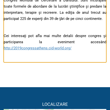
Congres Mondial de Cercetare a Dansului. Sunt încurajate
toate formele de abordare de la lucrări ştiinţifice şi predare la
interpretare, terapie şi recreere. La ediţia de anul trecut au
participat 225 de experţi din 39 de ţări de pe cinci continente.
Cei interesaţi pot afla mai multe detalii despre congres şi
participarea la eveniment accesând
http://2019congressathens.cid-world.org/
LOCALIZARE