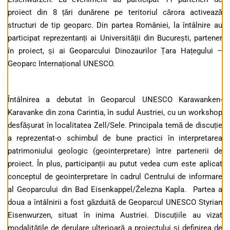
proiect din 8 țări dunărene pe teritoriul cărora activează
structuri de tip geoparc. Din partea României, la întâlnire au
participat reprezentanți ai Universității din București, partener
în proiect, și ai Geoparcului Dinozaurilor Țara Hațegului –
Geoparc Internațional UNESCO.
Întâlnirea a debutat în Geoparcul UNESCO Karawanken-
Karavanke din zona Carintia, în sudul Austriei, cu un workshop
desfășurat în localitatea Zell/Sele. Principala temă de discuție
a reprezentat-o schimbul de bune practici în interpretarea
patrimoniului geologic (geointerpretare) între partenerii de
proiect. În plus, participanții au putut vedea cum este aplicat
conceptul de geointerpretare în cadrul Centrului de informare
al Geoparcului din Bad Eisenkappel/Železna Kapla. Partea a
doua a întâlnirii a fost găzduită de Geoparcul UNESCO Styrian
Eisenwurzen, situat în inima Austriei. Discuțiile au vizat
modalitățile de derulare ulterioară a proiectului și definirea de