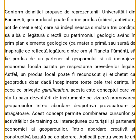
Conform definiției propuse de reprezentanții Universității din
București, geoprodusul poate fi orice produs (obiect, activitate,
act de creație etc) care să îndeplinească simultan trei condiții:
să aibă o legătură directă cu patrimoniul geologic având în
prim plan elemente geologice (ca materie primă sau sursă de
inspirație ce reflectă legătura dintre om și Planeta Pământ), să
fie produs de un partener al geoparcului și să încurajeze
economia locală bazată pe respectarea prevederilor legale.
Astfel, un produs local poate fi recunoscut și etichetat ca
geoprodus doar dacă îndeplinește toate cele trei cerințe. În
ceea ce privește
gamification
, acesta este conceptul care va
sta la baza dezvoltării de instrumente ce vizează promovarea
geoparcurilor într-o abordare deopotrivă provocatoare și
atrăgătoare. Acest concept permite combinarea cursurilor și
activităților de training cu interacțiunea cu turiștii și partenerii
economici ai geoparcurilor, într-o abordare creativă și
constructivă bazată pe colaborare. Aplicații pentru website-uri