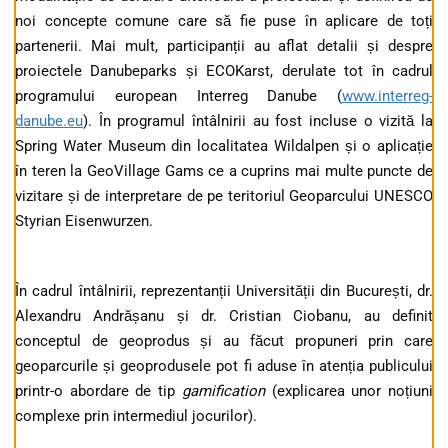
noi concepte comune care să fie puse în aplicare de toți
partenerii. Mai mult, participanții au aflat detalii și despre
proiectele Danubeparks și ECOKarst, derulate tot în cadrul
programului european Interreg Danube (
www.interreg-
danube.eu
). În programul întâlnirii au fost incluse o vizită la
Spring Water Museum din localitatea Wildalpen și o aplicație
în teren la GeoVillage Gams ce a cuprins mai multe puncte de
vizitare și de interpretare de pe teritoriul Geoparcului UNESCO
Styrian Eisenwurzen.
În cadrul întâlnirii, reprezentanții Universității din București, dr.
Alexandru Andrășanu și dr. Cristian Ciobanu, au definit
conceptul de geoprodus și au făcut propuneri prin care
geoparcurile și geoprodusele pot fi aduse în atenția publicului
printr-o abordare de tip
gamification
(explicarea unor noțiuni
complexe prin intermediul jocurilor).