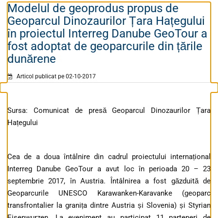
Modelul de geoprodus propus de
Geoparcul Dinozaurilor Țara Hațegului
în proiectul Interreg Danube GeoTour a
fost adoptat de geoparcurile din țările
dunărene
Articol publicat pe 02-10-2017
Sursa: Comunicat de presă Geoparcul Dinozaurilor Țara
Hațegului
Cea de a doua întâlnire din cadrul proiectului internațional
Interreg Danube GeoTour a avut loc în perioada 20 – 23
septembrie 2017, în Austria. Întâlnirea a fost găzduită de
Geoparcurile UNESCO Karawanken-Karavanke (geoparc
transfrontalier la granița dintre Austria și Slovenia) și Styrian
Eisenwurzen. La eveniment au participat 11 parteneri de