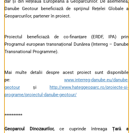
dar și din Rețeaua Europeană a Geoparcurilor. De asemenea,
Danube Geotour beneficiază de sprijinul Rețelei Globale a
Geoparcurilor, partener în proiect.
Proiectul beneficiază de co-finanțare (ERDF, IPA) prin
Programul european transnațional Dunărea (Interreg – Danube
Transnational Programme).
Mai multe detalii despre acest proiect sunt disponibile
pe:
www.interreg-danube.eu/danube-
geotour
și
http://www.hateggeoparc.ro/proiecte-si-
programe/proiectul-danube-geotour/
**********
Geoparcul Dinozaurilor,
ce cuprinde întreaga
Țară a