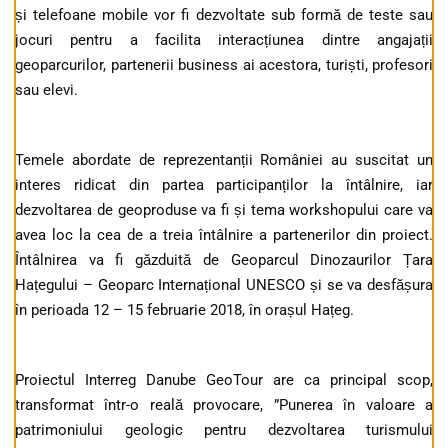
și telefoane mobile vor fi dezvoltate sub formă de teste sau
jocuri pentru a facilita interacțiunea dintre angajații
geoparcurilor, partenerii business ai acestora, turiști, profesori
sau elevi.
Temele abordate de reprezentanții României au suscitat un
interes ridicat din partea participanților la întâlnire, iar
dezvoltarea de geoproduse va fi și tema workshopului care va
avea loc la cea de a treia întâlnire a partenerilor din proiect.
Întâlnirea va fi găzduită de Geoparcul Dinozaurilor Țara
Hațegului – Geoparc Internațional UNESCO și se va desfășura
în perioada 12 – 15 februarie 2018, în orașul Hațeg.
Proiectul Interreg Danube GeoTour are ca principal scop,
transformat într-o reală provocare, ”Punerea în valoare a
patrimoniului geologic pentru dezvoltarea turismului