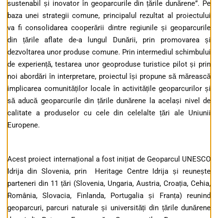
sustenabil și inovator în geoparcurile din țările dunărene”. Pe
baza unei strategii comune, principalul rezultat al proiectului
va fi consolidarea cooperării dintre regiunile și geoparcurile
din țările aflate de-a lungul Dunării, prin promovarea și
dezvoltarea unor produse comune. Prin intermediul schimbului
de experiență, testarea unor geoproduse turistice pilot și prin
noi abordări în interpretare, proiectul își propune să mărească
implicarea comunităților locale în activitățile geoparcurilor și
să aducă geoparcurile din țările dunărene la același nivel de
calitate a produselor cu cele din celelalte țări ale Uniunii
Europene.
Acest proiect internațional a fost inițiat de Geoparcul UNESCO
Idrija din Slovenia, prin Heritage Centre Idrija și reunește
parteneri din 11 țări (Slovenia, Ungaria, Austria, Croația, Cehia,
România, Slovacia, Finlanda, Portugalia și Franța) reunind
geoparcuri, parcuri naturale și universități din țările dunărene