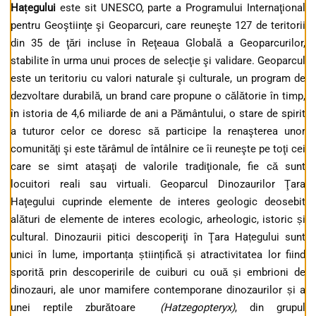
Hațegului
este sit UNESCO, parte a Programului Internaţional
pentru Geoştiinţe şi Geoparcuri, care reuneşte 127 de teritorii
din 35 de ţări incluse în Reţeaua Globală a Geoparcurilor,
stabilite în urma unui proces de selecţie şi validare. Geoparcul
este un teritoriu cu valori naturale şi culturale, un program de
dezvoltare durabilă, un brand care propune o călătorie în timp,
în istoria de 4,6 miliarde de ani a Pământului, o stare de spirit
a tuturor celor ce doresc să participe la renaşterea unor
comunităţi şi este tărâmul de întâlnire ce îi reuneşte pe toţi cei
care se simt ataşaţi de valorile tradiţionale, fie că sunt
locuitori reali sau virtuali. Geoparcul Dinozaurilor Ţara
Haţegului cuprinde elemente de interes geologic deosebit
alături de elemente de interes ecologic, arheologic, istoric și
cultural. Dinozaurii pitici descoperiţi în Ţara Hațegului sunt
unici în lume, importanța științifică și atractivitatea lor fiind
sporită prin descoperirile de cuiburi cu ouă și embrioni de
dinozauri, ale unor mamifere contemporane dinozaurilor și a
unei reptile zburătoare
(Hatzegopteryx)
, din grupul