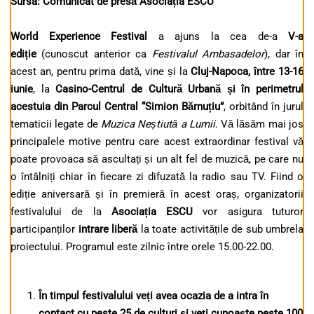
Sursa: Comunicat de presă Asociația ESCU
World Experience Festival
a ajuns la cea de-a
V-a
ediție
(cunoscut anterior ca
Festivalul Ambasadelor
), dar în
acest an, pentru prima dată, vine și la
Cluj-Napoca, între 13-16
iunie
, la
Casino-Centrul de Cultură Urbană și în perimetrul
acestuia din Parcul Central “Simion B
ărnuțiu
”
, orbitând în jurul
tematicii legate de
Muzica Neștiută a Lumii
. Vă lăsăm mai jos
principalele motive pentru care acest extraordinar festival vă
poate provoaca să ascultați și un alt fel de muzică, pe care nu
o întâlniți chiar în fiecare zi difuzată la radio sau TV. Fiind o
ediție aniversară și în premieră în acest oraș, organizatorii
festivalului de la
Asociația ESCU
vor asigura tuturor
participanților
intrare liberă
la toate activitățile de sub umbrela
proiectului. Programul este zilnic între orele 15.00-22.00.
În timpul festivalului veți avea ocazia de a intra în
contact cu peste 25 de culturi și veți cunoaște peste 100