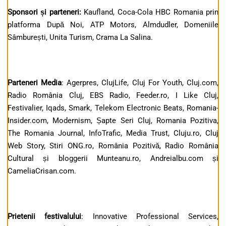
Sponsori și parteneri:
Kaufland, Coca-Cola HBC Romania prin
platforma După Noi, ATP Motors, Almdudler, Domeniile
Sâmburești, Unita Turism, Crama La Salina.
Parteneri Media
: Agerpres, ClujLife, Cluj For Youth, Cluj.com,
Radio România Cluj, EBS Radio, Feeder.ro, I Like Cluj,
Festivalier, Iqads, Smark, Telekom Electronic Beats, Romania-
Insider.com, Modernism, Șapte Seri Cluj, Romania Pozitiva,
The Romania Journal, InfoTrafic, Media Trust, Cluju.ro, Cluj
Web Story, Stiri ONG.ro, România Pozitivă, Radio România
Cultural și bloggerii Munteanu.ro, Andreialbu.com și
CameliaCrisan.com.
Prietenii festivalului
: Innovative Professional Services,