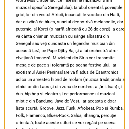
Word Music autentic, ce înseamnă mbalax-ul (ritm
muzical specific Senegalului), tarabul oriental, poveștile
grioților din vestul Africii, incantațiile voodoo din Haiti,
dar cu vână de blues, sunetul deopotrivă melancolic, dar
puternic, al Korei (o harfă africană cu 26 de corzi) la care
va cânta chiar un muzician cu sânge albastru din
Senegal sau veți cunoaște un legendar muzician din
această țară, pe Pape Djiby Ba, și a lui orchestră afro-
elvețiană-franceză. Muzicieni din Siria vor transmite
mesaje de pace și toleranță pe scena festivalului, iar
exotismul Asiei Peninsulare va fi adus de Esantronics –
adică un amestec hibrid de molam (muzica tradițională a
etnicilor din Laos și din zona de nord-est a țării, Isan) și
dub, hip-hop și electro și de performance-ul muzical
mistic din Bandung, Java de Vest. Iar aceasta e doar
lista scurtă. Groove, Jazz, Funk, Afrobeat, Pop și Rumba,
Folk, Flamenco, Blues-Rock, Salsa, Bhangra, percuție
orientală, toate aceste stiluri se vor regăsi pe scena