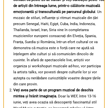
de artiști din întreaga lume, printr-o călătorie muzicală
emoționantă și transculturală pe parcursul globului
. Un
mozaic de stiluri, influențe și ritmuri muzicale din țări
precum Senegal, Haiti, Egipt, Cuba, India, Indonezia,
Thailanda, Israel, Iran, Siria vine în completarea
muzicienilor europeni consacrați din Elveția, Spania,
Franța, Suedia și România, într-un efort cultural ce va
demonstra că muzica este o forță care ne ajută să
înțelegem alte culturi și să comunicăm dincolo de
cuvinte. În afară de spectacolele live, artiștii vor
organiza și workshopuri muzicale ad-hoc, vor participa
la artists talks, vor povesti despre culturile lor și vor
aștepta cu nerăbdare curiozitățile voastre despre țările
din care provin.
Veți avea parte de un program muzical de deschis
mintea și hrănit imaginația.
Doar la WEF, între 13-16
iunie, veți avea ocazia să descoperiți fascinantul stil