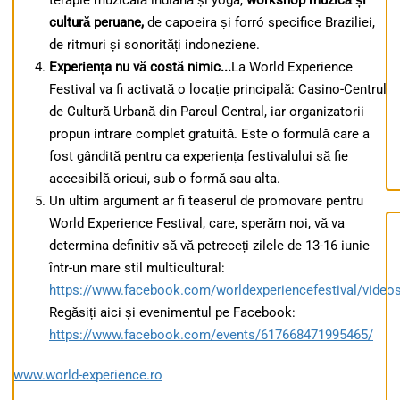
terapie muzicală indiană și yoga,
workshop muzică și
cultură peruane,
de capoeira și forró specifice Braziliei,
de ritmuri și sonorități indoneziene.
Experiența nu vă costă nimic...
La World Experience
Festival va fi activată o locație principală: Casino-Centrul
de Cultură Urbană din Parcul Central, iar organizatorii
propun intrare complet gratuită. Este o formulă care a
fost gândită pentru ca experiența festivalului să fie
accesibilă oricui, sub o formă sau alta.
Un ultim argument ar fi teaserul de promovare pentru
World Experience Festival, care, sperăm noi, vă va
determina definitiv să vă petreceți zilele de 13-16 iunie
într-un mare stil multicultural:
https://www.facebook.com/worldexperiencefestival/vide
Regăsiți aici și evenimentul pe Facebook:
https://www.facebook.com/events/617668471995465/
www.world-experience.ro