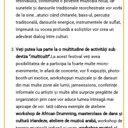
festivalului, construind o poveste muzicală nouă, iar
sunetele și dansurile tradiționale reorchestrate vor vorbi
de la sine…atunci când chitarele, bass-ul, percuția
tradițională, dansurile energice, instrumentele de suflat,
împreună cu vocea profundă a soliștilor vor crea un
adevărat dialog între culturi.
Veți putea lua parte la o multitudine de activități sub
deviza “
multiculti
”.
La acest festival veți avea
posibilitatea de a participa la foarte multe micro-
evenimente, în afară de concerte, vor fi expoziții, photo-
booth-uri exotice, workshopuri muzicale și de dansuri
din mai multe zone ale lumii, jamsessions, conferințe
informale cu artiștii și multe alte surprize pregătite de
organizatori prin care vor aduce lumea întreagă mai
aproape de voi. Iată câteva exemple de ateliere:
workshop de African Drumming
,
masterclass de dans și
cultură irlandeze
,
ateliere de muzică arabă,
workshop de