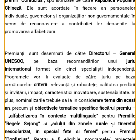
premii “Confucius”,
sponsorizate de către
Republica Populară
Chineză
. Ele sunt acordate în fiecare an persoanelor
individuale, guvernelor și organizațiilor non-guvernamentale în
semn de recunoaștere a contribuției lor deosebite la
promovarea alfabetizarii.
Premianții sunt desemnati de către
Directorul – General
UNESCO
, pe baza recomandărilor unui
juriu
interna
ț
ional
format din cinci specialiști independenți.
Programele vor fi evaluate de către juriu pe baza
următoarelor
criterii
: relevanță și robustețe, calitatea predării
și învățării, impact, caracteristici inovatoare, sustenabilitate. In
plus, nominalizarile trebuie sa ia in considerare
tema din acest
an
, precum și
obiectivele tematice specifice fiecărui premiu
–
„alfabetizarea în contexte multilinguale”
pentru
Premiile
“Regele Sejong”
si
„adul
ț
ii din zonele rurale
ș
i tineretul
nescolarizat, in special fete si femei”
pentru
Premiul
“Confucius”.
Pentru a fi eligibile, programele/ proiectele