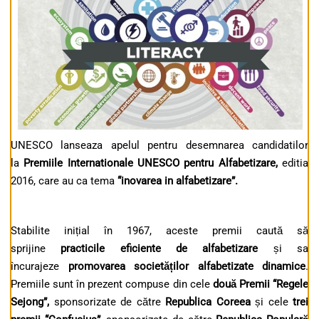
UNESCO lanseaza apelul pentru desemnarea candidatilor
la
Premiile Internationale UNESCO pentru Alfabetizare,
editia
2016, care au ca tema
“inovarea in alfabetizare”.
Stabilite inițial în 1967, aceste premii caută să
sprijine
practicile eficiente de alfabetizare
și sa
încurajeze
promovarea societă
ț
ilor alfabetizate dinamice
.
Premiile sunt în prezent compuse din cele
două Premii “Regele
Sejong”,
sponsorizate de către
Republica Coreea
și cele
trei