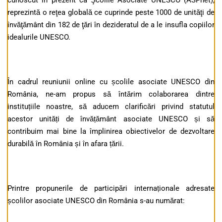
cunoscut în prezent ca Şcolile Asociate UNESCO (ASPnet),
reprezintă o reţea globală ce cuprinde peste 1000 de unităţi de
învăţământ din 182 de ţări în dezideratul de a le insufla copiilor
idealurile UNESCO.
În cadrul reuniunii online cu școlile asociate UNESCO din
România, ne-am propus să întărim colaborarea dintre
instituțiile noastre, să aducem clarificări privind statutul
acestor unități de învățământ asociate UNESCO și să
contribuim mai bine la împlinirea obiectivelor de dezvoltare
durabilă în România și în afara țării.
Printre propunerile de participări internaționale adresate
școlilor asociate UNESCO din România s-au numărat: