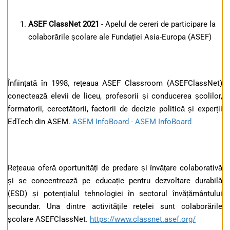
ASEF ClassNet
2021
- Apelul de cereri de participare la
colaborările școlare ale Fundației Asia-Europa (ASEF)
Înființată în 1998, rețeaua ASEF Classroom (ASEFClassNet)
conectează elevii de liceu, profesorii și conducerea școlilor,
formatorii, cercetătorii, factorii de decizie politică și experții
EdTech din ASEM.
ASEM InfoBoard - ASEM InfoBoard
Rețeaua oferă oportunități de predare și învățare colaborativă
și se concentrează pe educație pentru dezvoltare durabilă
(ESD) și potențialul tehnologiei în sectorul învățământului
secundar. Una dintre activitățile rețelei sunt colaborările
școlare ASEFClassNet.
https://www.classnet.asef.org/