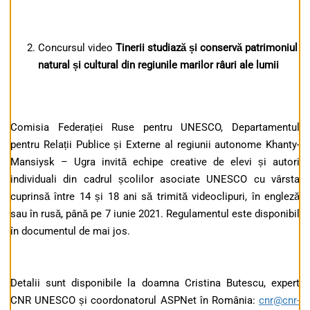
Concursul video
T
inerii
s
tudia
ză
și conserv
ă
patrimoniul
natural și cultural
di
n regiunile marilor râuri ale lumii
Comisia Federației Ruse pentru UNESCO, Departamentul
pentru Relații Publice și Externe al regiunii autonome Khanty-
Mansiysk – Ugra invită echipe creative de elevi și autori
individuali din cadrul școlilor asociate UNESCO cu vârsta
cuprinsă între 14 și 18 ani să trimită videoclipuri, în engleză
sau în rusă, până pe 7 iunie 2021. Regulamentul este disponibil
în documentul de mai jos.
Detalii sunt disponibile la doamna Cristina Butescu, expert
CNR UNESCO și coordonatorul ASPNet în România:
cnr@cnr-