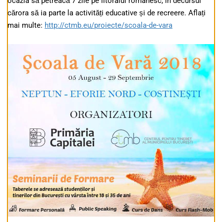
ocazia să petreacă 7 zile pe litoralul românesc, în decursul
cărora să ia parte la activități educative și de recreere. Aflați
mai multe:
http://ctmb.eu/proiecte/scoala-de-vara