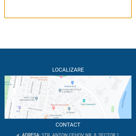
LOCALIZARE
CONTACT
ADRESA:
STR. ANTON CEHOV NR. 8, SECTOR 1,