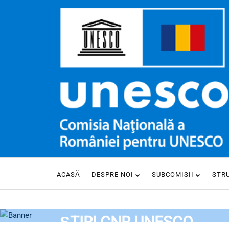
ACASĂ
DESPRE NOI
SUBCOMISII
STR
HOME
ȘTIRI CNR UNESCO