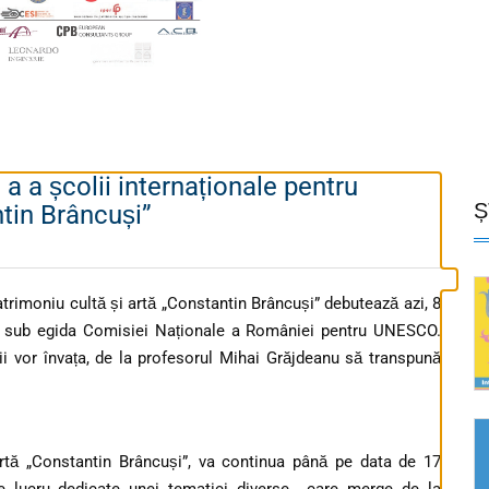
 a a școlii internaționale pentru
Ș
ntin Brâncuși”
patrimoniu cultă și artă „Constantin Brâncuși” debutează azi, 8
tă sub egida Comisiei Naționale a României pentru UNESCO.
rii vor învața, de la profesorul Mihai Grăjdeanu să transpună
artă „Constantin Brâncuși”, va continua până pe data de 17
de lucru dedicate unei tematici diverse care merge de la