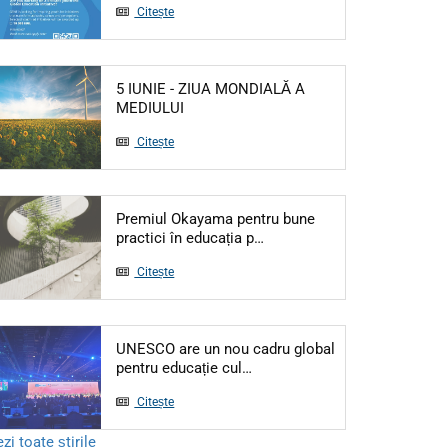
Citește
5 IUNIE - ZIUA MONDIALĂ A
Articol: 5 IUNIE - ZIUA MONDIALĂ A M
MEDIULUI
Citește
Premiul Okayama pentru bune
Articol: Premiul Okayama pe
practici în educația p…
Citește
UNESCO are un nou cadru global
Articol: UNESCO are un nou ca
pentru educație cul…
Citește
zi toate știrile