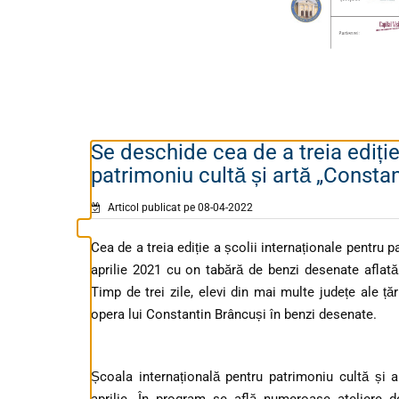
Se deschide cea de a treia ediție
patrimoniu cultă și artă „Consta
Articol publicat pe 08-04-2022
Cea de a treia ediție a școlii internaționale pentru 
aprilie 2021 cu on tabără de benzi desenate afla
Timp de trei zile, elevi din mai multe județe ale ță
opera lui Constantin Brâncuși în benzi desenate.
Școala internațională pentru patrimoniu cultă și 
aprilie. În program se află numeroase ateliere 