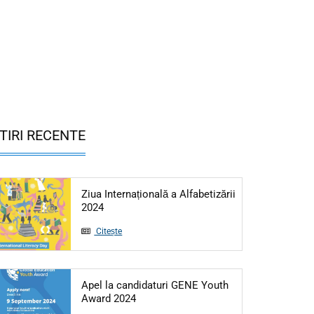
TIRI RECENTE
Ziua Internațională a Alfabetizării
Articol: Ziua Internațională a Alfabetizării 20
2024
Citește
Apel la candidaturi GENE Youth
Articol: Apel la candidaturi GENE Yo
Award 2024