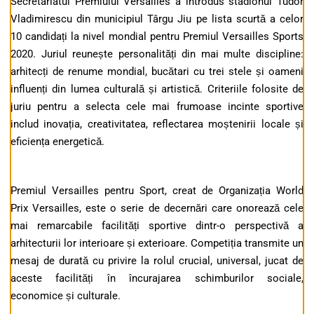
Secretariatul Premiului Versailles a introdus stadionul Tudor
Vladimirescu din municipiul Târgu Jiu pe lista scurtă a celor
10 candidați la nivel mondial pentru Premiul Versailles Sports
2020. Juriul reunește personalități din mai multe discipline:
arhitecți de renume mondial, bucătari cu trei stele și oameni
influenți din lumea culturală și artistică. Criteriile folosite de
juriu pentru a selecta cele mai frumoase incinte sportive
includ inovația, creativitatea, reflectarea moștenirii locale și
eficiența energetică.
Premiul ​​Versailles pentru Sport, creat de Organizația World
Prix Versailles, este o serie de decernări care onorează cele
mai remarcabile facilități sportive dintr-o perspectivă a
arhitecturii lor interioare și exterioare. Competiția transmite un
mesaj de durată cu privire la rolul crucial, universal, jucat de
aceste facilități în încurajarea schimburilor sociale,
economice și culturale.