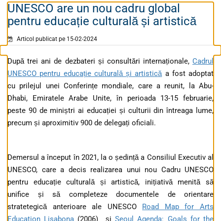
UNESCO are un nou cadru global
pentru educație culturală și artistică
Articol publicat pe 15-02-2024
După trei ani de dezbateri și consultări internaționale,
Cadrul
UNESCO pentru educație culturală și artistică
a fost adoptat
cu prilejul unei Conferințe mondiale, care a reunit, la Abu-
Dhabi, Emiratele Arabe Unite, în perioada 13-15 februarie,
peste 90 de miniștri ai educației și culturii din întreaga lume,
precum și aproximitiv 900 de delegați oficiali.
Demersul a început în 2021, la o ședință a Consiliul Executiv al
UNESCO, care a decis realizarea unui nou Cadru UNESCO
pentru educație culturală și artistică, inițiativă menită să
unifice și să completeze documentele de orientare
stratetegică anterioare ale UNESCO
Road Map for Arts
Education Lisabona
(2006) și
Seoul Agenda: Goals for the