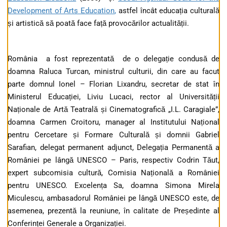
Development of Arts Education
,
astfel încât educația culturală
și artistică să poată face față provocărilor actualității.
România a fost reprezentată de o delegație condusă de
doamna Raluca Turcan, ministrul culturii, din care au facut
parte domnul Ionel – Florian Lixandru, secretar de stat în
Ministerul Educației, Liviu Lucaci, rector al Universității
Naționale de Artă Teatrală și Cinematografică „I.L. Caragiale”,
doamna Carmen Croitoru, manager al Institutului Național
pentru Cercetare și Formare Culturală și domnii Gabriel
Sarafian, delegat permanent adjunct, Delegația Permanentă a
României pe lângă UNESCO – Paris, respectiv Codrin Tăut,
expert subcomisia cultură, Comisia Națională a României
pentru UNESCO. Excelența Sa, doamna Simona Mirela
Miculescu, ambasadorul României pe lângă UNESCO este, de
asemenea, prezentă la reuniune, în calitate de Președinte al
Conferinței Generale a Organizației.