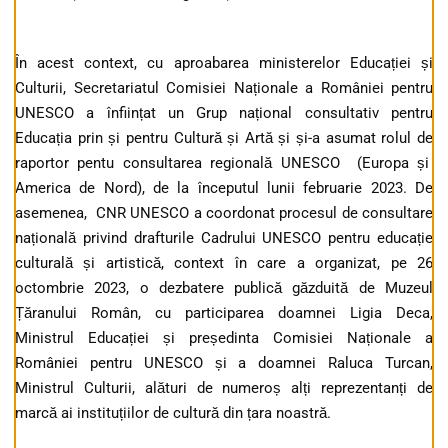
În acest context, cu aproabarea ministerelor Educației și
Culturii, Secretariatul Comisiei Naționale a României pentru
UNESCO a înființat un Grup național consultativ pentru
Educația prin și pentru Cultură și Artă și și-a asumat rolul de
raportor pentu consultarea regională UNESCO (Europa și
America de Nord), de la începutul lunii februarie 2023. De
asemenea, CNR UNESCO a coordonat procesul de consultare
națională privind drafturile Cadrului UNESCO pentru educație
culturală și artistică, context în care a organizat, pe 26
octombrie 2023, o dezbatere publică găzduită de Muzeul
Țăranului Român, cu participarea doamnei Ligia Deca,
Ministrul Educației și președinta Comisiei Naționale a
României pentru UNESCO și a doamnei Raluca Turcan,
Ministrul Culturii, alături de numeroș alți reprezentanți de
marcă ai instituțiilor de cultură din țara noastră.