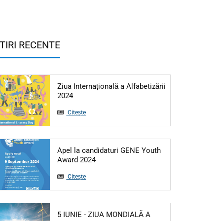
TIRI RECENTE
Ziua Internațională a Alfabetizării
Articol: Ziua Internațională a Alfabetizării 20
2024
Citește
Apel la candidaturi GENE Youth
Articol: Apel la candidaturi GENE Yo
Award 2024
Citește
5 IUNIE - ZIUA MONDIALĂ A