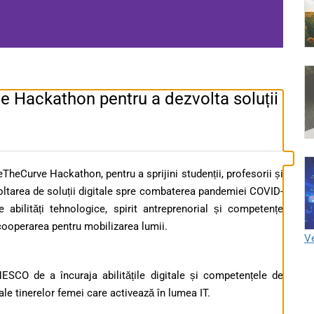
Hackathon pentru a dezvolta soluții
heCurve Hackathon, pentru a sprijini studenții, profesorii și
oltarea de soluții digitale spre combaterea pandemiei COVID-
e abilități tehnologice, spirit antreprenorial și competențe
 cooperarea pentru mobilizarea lumii.
Ve
UNESCO de a încuraja abilitățile digitale și competențele de
ale tinerelor femei care activează în lumea IT.