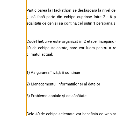
Participarea la Hackathon se desfășoară la nivel de e
și să facă parte din echipe cuprinse între 2 - 6 
egalității de gen și să conțină cel puțin 1 persoană s
CodeTheCurve este organizat în 2 etape, începând 
40 de echipe selectate, care vor lucra pentru a 
climatul actual:
1) Asigurarea învățării continue
2) Managementul informațiilor și al datelor
3) Probleme sociale și de sănătate
Cele 40 de echipe selectate vor beneficia de webinarii