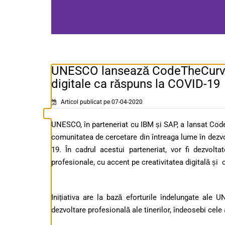
UNESCO lansează CodeTheCurve 
digitale ca răspuns la COVID-19
Articol publicat pe 07-04-2020
UNESCO, în parteneriat cu IBM și SAP, a lansat CodeT
comunitatea de cercetare din întreaga lume în dezv
19. În cadrul acestui parteneriat, vor fi dezvoltat
profesionale, cu accent pe creativitatea digitală și
Inițiativa are la bază eforturile îndelungate ale 
dezvoltare profesională ale tinerilor, îndeosebi cele 