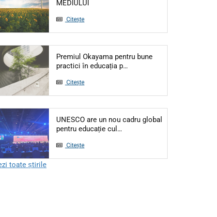
Articol: 5 IUNIE - ZIUA MONDIALĂ A M
MEDIULUI
Citește
Premiul Okayama pentru bune
Articol: Premiul Okayama pe
practici în educația p…
Citește
UNESCO are un nou cadru global
Articol: UNESCO are un nou ca
pentru educație cul…
Citește
zi toate știrile