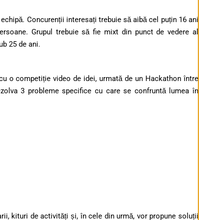
chipă. Concurenții interesați trebuie să aibă cel puțin 16 ani
persoane. Grupul trebuie să fie mixt din punct de vedere al
ub 25 de ani.
cu o competiție video de idei, urmată de un Hackathon între
rezolva 3 probleme specifice cu care se confruntă lumea în
, kituri de activități și, în cele din urmă, vor propune soluții