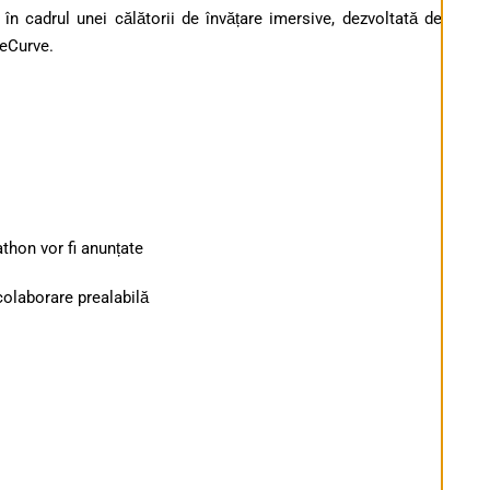
 în cadrul unei călătorii de învățare imersive, dezvoltată de
heCurve.
athon vor fi anunțate
 colaborare prealabilă