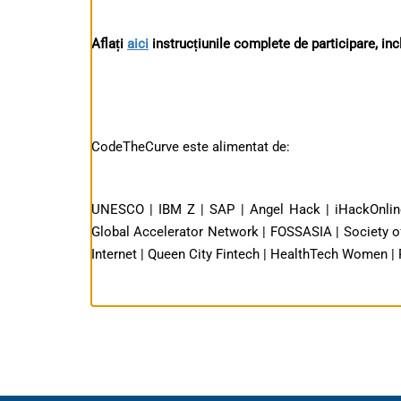
Aflați
aici
instrucțiunile complete de participare, inclu
CodeTheCurve este alimentat de:
UNESCO | IBM Z | SAP | Angel Hack | iHackOnline 
Global Accelerator Network | FOSSASIA | Society of
Internet | Queen City Fintech | HealthTech Women