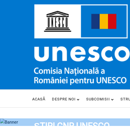
ACASĂ
DESPRE NOI
SUBCOMISII
STR
HOME
ȘTIRI CNR UNESCO