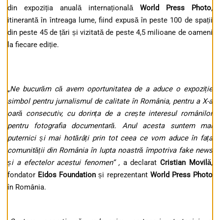
din expoziția anuală internațională
World Press Photo
,
itinerantă în întreaga lume, fiind expusă în peste 100 de spații
din peste 45 de țări și vizitată de peste 4,5 milioane de oameni
la fiecare ediție.
„
Ne bucurăm că avem oportunitatea de a a
duce o expoziție
simbol pentru jurnalismul de calitate în România, pentru a X-a
oară consecutiv, cu dorința de a crește interesul românilor
pentru fotografia documentară. Anul acesta suntem mai
puternici și mai hotărâți prin tot ceea ce vom aduce în fața
comunității din România în lupta noastră împotriva fake news
și a efectelor acestui fenomen
” ,
a declarat
Cristian Movilă
,
fondator
Eidos
Foundation
și reprezentant
World Press Photo
în România.