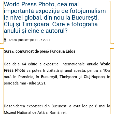
World Press Photo, cea mai
importantă expoziție de fotojurnalism
la nivel global, din nou la București,
Cluj și Timișoara. Care e fotografia
anului și cine e autorul?
Articol publicat pe 11-05-2021
Sursă: comunicat de presă Fundația Eidos
Cea de-a 64 ediție a expoziției internaționale anuale
World
Press Photo
va putea fi vizitată și anul acesta, pentru a 10-a
oară în România, în
București
,
Timișoara
și
Cluj
-
Napoca
, în
perioada mai - iulie 2021.
Deschiderea expoziției din București a avut loc pe 8 mai la
Muzeul Național de Artă al României.