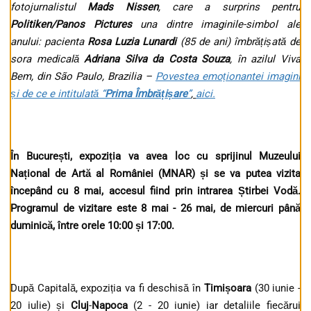
fotojurnalistul
Mads Nissen
, care a surprins pentru
Politiken/Panos Pictures
una dintre imaginile-simbol ale
anului: pacienta
Rosa Luzia Lunardi
(85 de ani) îmbrățișată de
sora medicală
Adriana Silva da Costa Souza
, în azilul Viva
Bem, din São Paulo, Brazilia –
Povestea emoționantei imagini
și de ce e intitulată “
Prima Îmbrățișare
”
,
aici.
În București, expoziția va avea loc cu sprijinul Muzeului
Național de Artă al României (MNAR) și se va putea vizita
începând cu 8 mai, accesul fiind prin intrarea Știrbei Vodă.
Programul de vizitare este 8 mai - 26 mai, de miercuri până
duminică, între orele 10:00 și 17:00.
După Capitală, expoziția va fi deschisă în
Timișoara
(30 iunie -
20 iulie) și
Cluj
-
Napoca
(2 - 20 iunie) iar detaliile fiecărui