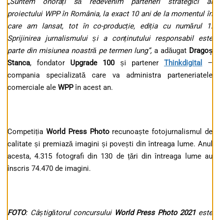
„
Suntem onorați să redevenim parteneri strategici ai
proiectului WPP în România, la exact 10 ani de la momentul în
care am lansat, tot în co-producție, ediția cu numărul 1.
Sprijinirea jurnalismului și a conținutului responsabil este
parte din misiunea noastră pe termen lung
”,
a adăugat
Dragoș
Stanca
, fondator
Upgrade 100
și partener
Thinkdigital
–
compania specializată care va administra parteneriatele
comerciale ale
WPP
în acest an.
Competiția
World Press Photo
recunoaște fotojurnalismul de
calitate și premiază imagini și povești din întreaga lume. Anul
acesta, 4.315 fotografi din 130 de țări din întreaga lume au
înscris 74.470 de imagini.
FOTO
: Câștigătorul concursului
World Press Photo 2021
este