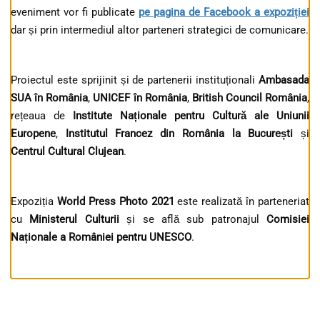
eveniment vor fi publicate
pe pagina de Facebook a expoziției
dar și prin intermediul altor parteneri strategici de comunicare.
Proiectul este sprijinit și de partenerii instituționali
Ambasada
SUA în România
,
UNICEF în România
,
British Council România
,
rețeaua de
Institute Naționale pentru Cultură ale Uniunii
Europene
,
Institutul Francez din România la București
și
Centrul Cultural Clujean
.
Expoziția
World Press Photo 2021
este realizată în parteneriat
cu
Ministerul Culturii
și se află sub patronajul
Comisiei
Naționale a României pentru UNESCO
.