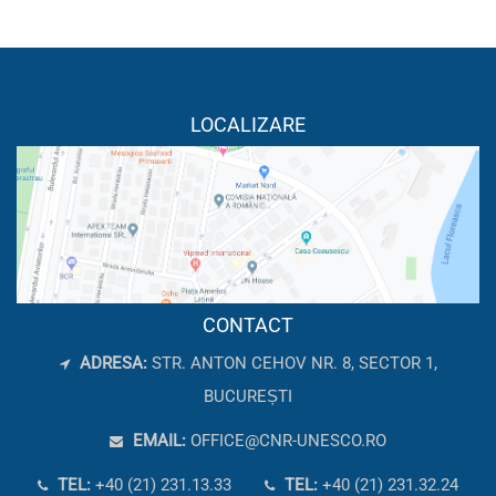
LOCALIZARE
CONTACT
ADRESA:
STR. ANTON CEHOV NR. 8, SECTOR 1,
BUCUREȘTI
EMAIL:
OFFICE@CNR-UNESCO.RO
TEL:
+40 (21) 231.13.33
TEL:
+40 (21) 231.32.24