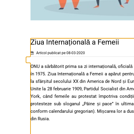
Ziua Internațională a Femeii
Articol publicat pe 08-03-2020
ONU a sărbătorit prima sa zi internațională, oficială 
în 1975. Ziua Internațională a Femeii a apărut pentr
la sfârșitul secolului XX din America de Nord și Eu
Unite la 28 februarie 1909, Partidul Socialist din Am
York, când femeile au protestat împotriva condiț
protesteze sub sloganul „Pâine și pace” în ultim
conform calendarului gregorian). Mișcarea lor a dus 
din Rusia.