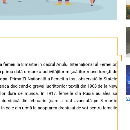
a femeii la 8 martie în cadrul Anului Internațional al Femeilor,
u prima dată urmare a activităților mișcărilor muncitorești de
ropa. Prima Zi Națională a Femeii a fost observată în Statele
erica dedicând-o grevei lucrătorilor textili din 1908 de la New
iilor dure de muncă. În 1917, femeile din Rusia au ales să
Ve
a duminică din februarie (care a fost avansată pe 8 martie
în cele din urmă la adoptarea dreptului de vot pentru femeile