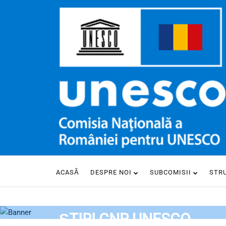
ACASĂ
DESPRE NOI
SUBCOMISII
STR
HOME
ȘTIRI CNR UNESCO