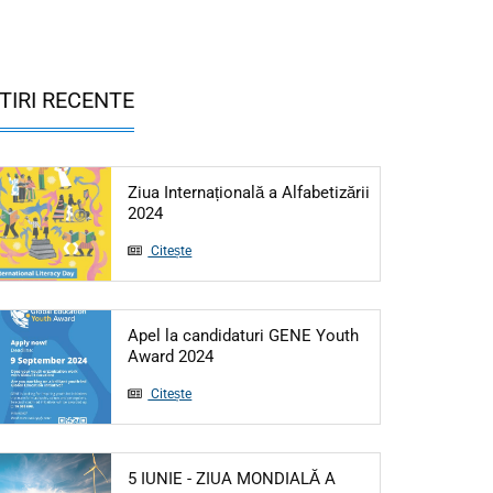
TIRI RECENTE
Ziua Internațională a Alfabetizării
Articol: Ziua Internațională a Alfabetizării 20
2024
Citește
Apel la candidaturi GENE Youth
Articol: Apel la candidaturi GENE Yo
Award 2024
Citește
5 IUNIE - ZIUA MONDIALĂ A