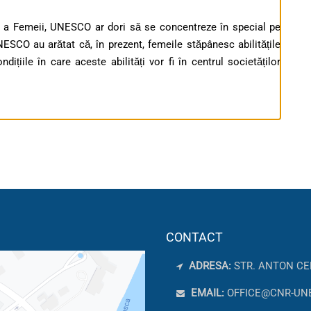
ale a Femeii, UNESCO ar dori să se concentreze în special pe
 UNESCO au arătat că, în prezent, femeile stăpânesc abilitățile
ndițiile în care aceste abilități vor fi în centrul societăților
CONTACT
ADRESA:
STR. ANTON CE
EMAIL:
OFFICE@CNR-UN