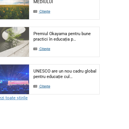
Articol: 5 IUNIE - ZIUA MONDIALĂ A M
MEDIULUI
Citește
Premiul Okayama pentru bune
Articol: Premiul Okayama pe
practici în educația p…
Citește
UNESCO are un nou cadru global
Articol: UNESCO are un nou ca
pentru educație cul…
Citește
zi toate știrile