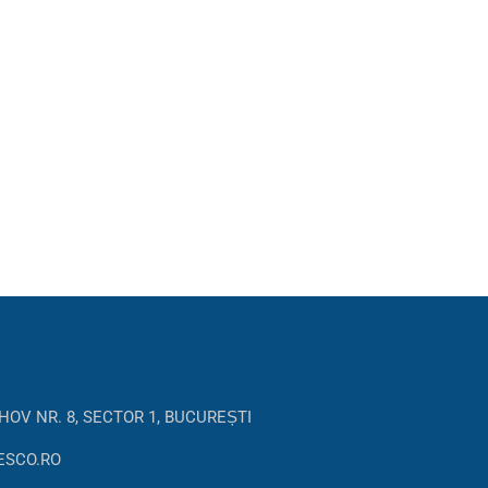
HOV NR. 8, SECTOR 1, BUCUREȘTI
ESCO.RO