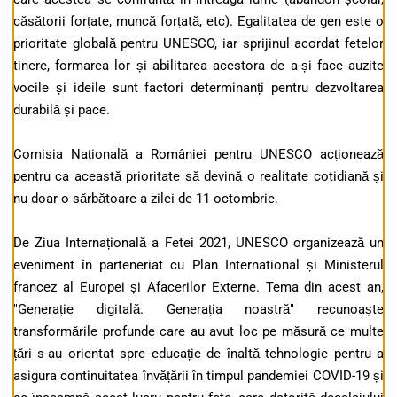
căsătorii forțate, muncă forțată, etc). Egalitatea de gen este o
prioritate globală pentru UNESCO, iar sprijinul acordat fetelor
tinere, formarea lor și abilitarea acestora de a-și face auzite
vocile și ideile sunt factori determinanți pentru dezvoltarea
durabilă și pace.
Comisia Națională a României pentru UNESCO acționează
pentru ca această prioritate să devină o realitate cotidiană și
nu doar o sărbătoare a zilei de 11 octombrie.
De Ziua Internațională a Fetei 2021, UNESCO organizează un
eveniment în parteneriat cu Plan International și Ministerul
francez al Europei și Afacerilor Externe. Tema din acest an,
"Generație digitală. Generația noastră" recunoaște
transformările profunde care au avut loc pe măsură ce multe
țări s-au orientat spre educație de înaltă tehnologie pentru a
asigura continuitatea învățării în timpul pandemiei COVID-19 și