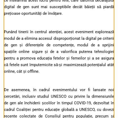
ce înseamnă acest lucru pentru fete, care datorită decalajului
digital de gen sunt mai susceptibile decât băieții să piardă
prețioase oportunități de învățare.
Punând tinerii în centrul atenției, acest eveniment explorează
modul de a elimina accesul disproporționat la digital pe criterii
de gen și diferențele de competențe, modul de a sprijini
spațiile online sigure și de a valorifica puterea tehnologiei
pentru a promova educația fetelor și femeilor și a se asigura
că fetele sunt împuternicite să-și maximizează potențialul atât
online, cât și offline.
De asemenea, în cadrul evenimentului vor fi lansate noi
cercetări, inclusiv studiul UNESCO cu privire la dimensiunile
de gen ale închiderii școlilor în timpul COVID-19, dezvoltat în
cadrul Coaliției pentru educație globală a UNESCO, cu dovezi
recente colectate de Consiliul pentru populație, precum și