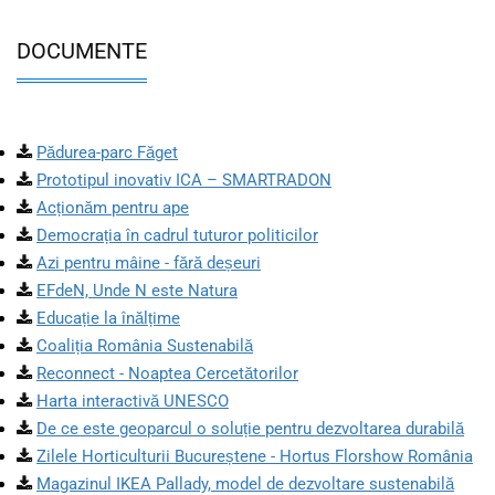
DOCUMENTE
Pădurea-parc Făget
Prototipul inovativ ICA – SMARTRADON
Acționăm pentru ape
Democrația în cadrul tuturor politicilor
Azi pentru mâine - fără deșeuri
EFdeN, Unde N este Natura
Educație la înălțime
Coaliția România Sustenabilă
Reconnect - Noaptea Cercetătorilor
Harta interactivă UNESCO
De ce este geoparcul o soluție pentru dezvoltarea durabilă
Zilele Horticulturii Bucureștene - Hortus Florshow România
Magazinul IKEA Pallady, model de dezvoltare sustenabilă