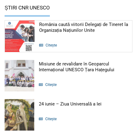
ȘTIRI CNR UNESCO
România caută viitorii Delegați de Tineret la
Articol: România caut
Organizația Națiunilor Unite
Citește
Misiune de revalidare în Geoparcul
Articol: Mi
Internațional UNESCO Țara Hațegului
Citește
Articol: 24 iunie 
24 iunie – Ziua Universală a Iei
Citește