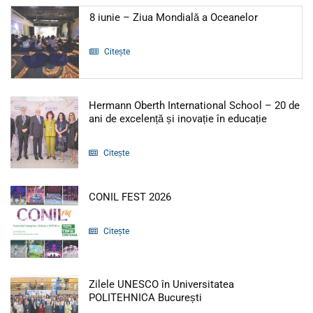
Articol: 8 i
8 iunie – Ziua Mondială a Oceanelor
Citește
Hermann Oberth International School – 20 de
Articol: H
ani de excelență și inovație în educație
Citește
Articol: CONIL FEST 2026
CONIL FEST 2026
Citește
Zilele UNESCO în Universitatea
Articol: Zilele UNESCO
POLITEHNICA București