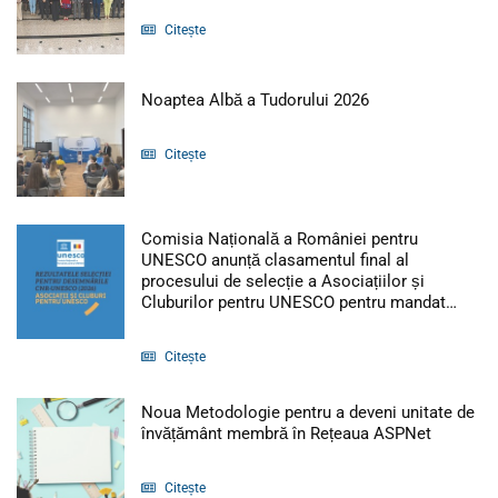
Citește
Articol: Noaptea 
Noaptea Albă a Tudorului 2026
Citește
Comisia Națională a României pentru
UNESCO anunță clasamentul final al
procesului de selecție a Asociațiilor și
Artic
Cluburilor pentru UNESCO pentru mandat…
Citește
Noua Metodologie pentru a deveni unitate de
Articol:
învățământ membră în Rețeaua ASPNet
Citește